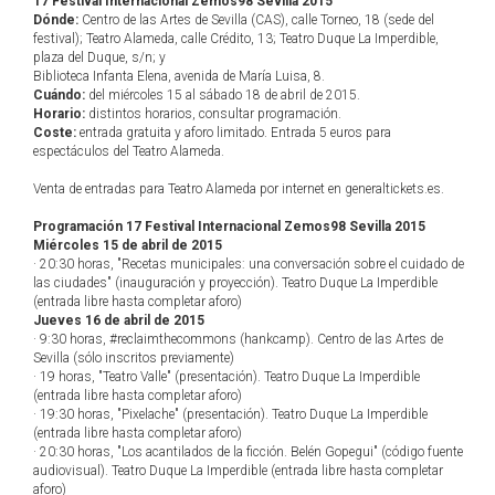
17 Festival Internacional Zemos98 Sevilla 2015
Dónde:
Centro de las Artes de Sevilla (CAS), calle Torneo, 18 (sede del
festival); Teatro Alameda, calle Crédito, 13; Teatro Duque La Imperdible,
plaza del Duque, s/n; y
Biblioteca Infanta Elena, avenida de María Luisa, 8.
Cuándo:
del miércoles 15 al sábado 18 de abril de 2015.
Horario:
distintos horarios, consultar programación.
Coste:
entrada gratuita y aforo limitado. Entrada 5 euros para
espectáculos del Teatro Alameda.
Venta de entradas para Teatro Alameda por internet en generaltickets.es.
Programación 17 Festival Internacional Zemos98 Sevilla 2015
Miércoles 15 de abril de 2015
· 20:30 horas, "Recetas municipales: una conversación sobre el cuidado de
las ciudades" (inauguración y proyección). Teatro Duque La Imperdible
(entrada libre hasta completar aforo)
Jueves 16 de abril de 2015
· 9:30 horas, #reclaimthecommons (hankcamp). Centro de las Artes de
Sevilla (sólo inscritos previamente)
· 19 horas, "Teatro Valle" (presentación). Teatro Duque La Imperdible
(entrada libre hasta completar aforo)
· 19:30 horas, "Pixelache" (presentación). Teatro Duque La Imperdible
(entrada libre hasta completar aforo)
· 20:30 horas, "Los acantilados de la ficción. Belén Gopegui" (código fuente
audiovisual). Teatro Duque La Imperdible (entrada libre hasta completar
aforo)