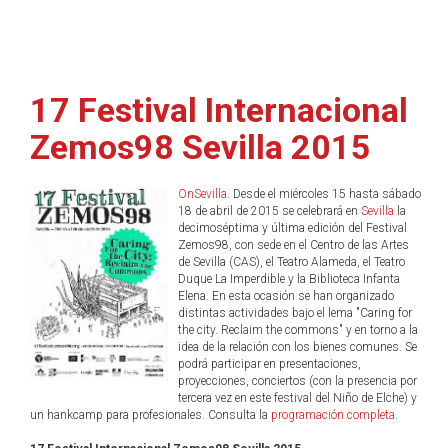
17 Festival Internacional
Zemos98 Sevilla 2015
OnSevilla
. Desde el miércoles 15 hasta sábado
18 de abril de 2015 se celebrará en
Sevilla
la
decimoséptima y última edición del Festival
Zemos98, con sede en el Centro de las Artes
de Sevilla (CAS), el Teatro Alameda, el Teatro
Duque La Imperdible y la Biblioteca Infanta
Elena. En esta ocasión se han organizado
distintas actividades bajo el lema "Caring for
the city. Reclaim the commons" y en torno a la
idea de la relación con los bienes comunes. Se
podrá participar en presentaciones,
proyecciones, conciertos (con la presencia por
tercera vez en este festival del Niño de Elche) y
un hankcamp para profesionales. Consulta la
programación completa
.