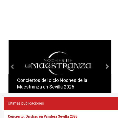
Anterior
Sig
Conciertos del ciclo Noches de la
Conciertos del ciclo Candlelight en
Maestranza en Sevilla 2026
Sevilla
Últimas publicaciones
Concierto: Orishas en Pandora Sevilla 2026