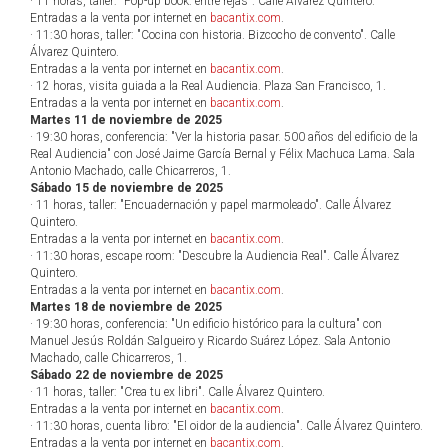
· 11 horas, taller: "Pop-up book: entre rejas". Calle Álvarez Quintero.
Entradas a la venta por internet en
bacantix.com
.
· 11:30 horas, taller: "Cocina con historia. Bizcocho de convento". Calle
Álvarez Quintero.
Entradas a la venta por internet en
bacantix.com
.
· 12 horas, visita guiada a la Real Audiencia. Plaza San Francisco, 1.
Entradas a la venta por internet en
bacantix.com
.
Martes 11 de noviembre de 2025
· 19:30 horas, conferencia: "Ver la historia pasar. 500 años del edificio de la
Real Audiencia" con José Jaime García Bernal y Félix Machuca Lama. Sala
Antonio Machado, calle Chicarreros, 1.
Sábado 15 de noviembre de 2025
· 11 horas, taller: "Encuadernación y papel marmoleado". Calle Álvarez
Quintero.
Entradas a la venta por internet en
bacantix.com
.
· 11:30 horas, escape room: "Descubre la Audiencia Real". Calle Álvarez
Quintero.
Entradas a la venta por internet en
bacantix.com
.
Martes 18 de noviembre de 2025
· 19:30 horas, conferencia: "Un edificio histórico para la cultura" con
Manuel Jesús Roldán Salgueiro y Ricardo Suárez López. Sala Antonio
Machado, calle Chicarreros, 1.
Sábado 22 de noviembre de 2025
· 11 horas, taller: "Crea tu ex libri". Calle Álvarez Quintero.
Entradas a la venta por internet en
bacantix.com
.
· 11:30 horas, cuenta libro: "El oidor de la audiencia". Calle Álvarez Quintero.
Entradas a la venta por internet en
bacantix.com
.