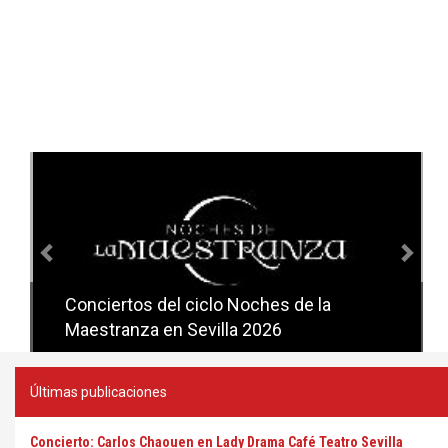
Anterior
Sig
Conciertos del ciclo Noches de la
Conciertos del ciclo Candlelight en
Maestranza en Sevilla 2026
Sevilla
Últimas publicaciones
Concierto: Carlos Chaouen en Lady Drama Café Teatro Sevilla