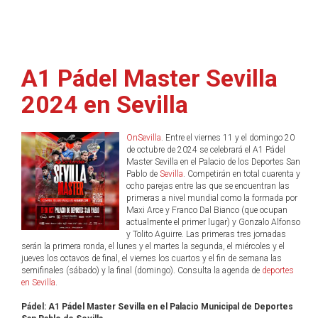
A1 Pádel Master Sevilla
2024 en Sevilla
OnSevilla
. Entre el viernes 11 y el domingo 20
de octubre de 2024 se celebrará el A1 Pádel
Master Sevilla en el Palacio de los Deportes San
Pablo de
Sevilla
. Competirán en total cuarenta y
ocho parejas entre las que se encuentran las
primeras a nivel mundial como la formada por
Maxi Arce y Franco Dal Bianco (que ocupan
actualmente el primer lugar) y Gonzalo Alfonso
y Tolito Aguirre. Las primeras tres jornadas
serán la primera ronda, el lunes y el martes la segunda, el miércoles y el
jueves los octavos de final, el viernes los cuartos y el fin de semana las
semifinales (sábado) y la final (domingo). Consulta la agenda de
deportes
en Sevilla
.
Pádel: A1 Pádel Master Sevilla en el Palacio Municipal de Deportes