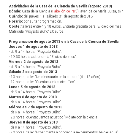
Actividades de la Casa de la Ciencia de Sevilla (agosto 2013)
Dónde:
Casa de la Ciencia (
Pabellón de Perú
), avenida de María Luisa, s/n.
Cuándo:
del jueves 1 al sábado 31 de agosto de 2013.
Horario:
consultar programación.
Coste:
talleres entre 4 y 18 euros. Entrada gratuita para "El cielo del mes".
Matrícula "Proyecto Búho" 20 euros.
Programación de agosto 2013 en la Casa de la Ciencia de Sevilla
Jueves 1 de agosto de 2013
· de 9 a 14 horas, "Proyecto Búho".
· 19:30 horas, astronomía "El cielo del mes".
Viernes 2 de agosto de 2013
· de 9 a 14 horas, "Proyecto Búho".
Sábado 3 de agosto de 2013
· 10 horas, taller "Un dinosaurio en la ciudad" (6 a 12 años).
· 12 horas, taller "Cuentacuentos científico".
Lunes 5 de agosto de 2013
· de 9 a 14 horas, "Proyecto Búho".
Martes 6 de agosto de 2013
· de 9 a 14 horas, "Proyecto Búho".
Miércoles 7 de agosto de 2013
· de 9 a 14 horas, "Proyecto Búho".
· 20 horas, cuentacuentos acuático "Mójate con la ciencia".
Jueves 8 de agosto de 2013
· de 9 a 14 horas, "Proyecto Búho".
· 20 horas, taller "Experimenta a conciencia (experimentos bajo el agua)".