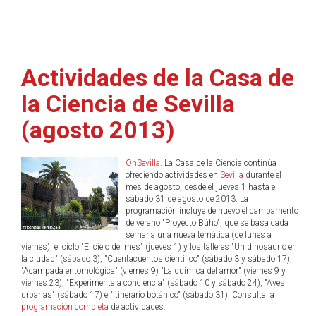
Actividades de la Casa de
la Ciencia de Sevilla
(agosto 2013)
OnSevilla
. La Casa de la Ciencia continúa
ofreciendo actividades en
Sevilla
durante el
mes de agosto, desde el jueves 1 hasta el
sábado 31 de agosto de 2013. La
programación incluye de nuevo el campamento
de verano "Proyecto Búho", que se basa cada
semana una nueva temática (de lunes a
viernes), el ciclo "El cielo del mes" (jueves 1) y los talleres "Un dinosaurio en
la ciudad" (sábado 3), "Cuentacuentos científico" (sábado 3 y sábado 17),
"Acampada entomológica" (viernes 9) "La química del amor" (viernes 9 y
viernes 23), "Experimenta a conciencia" (sábado 10 y sábado 24), "Aves
urbanas" (sábado 17) e "Itinerario botánico" (sábado 31). Consulta la
programación completa
de actividades.