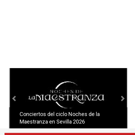
Anterior
Sig
Conciertos del ciclo Noches de la
Conciertos del ciclo Candlelight en
Maestranza en Sevilla 2026
Sevilla