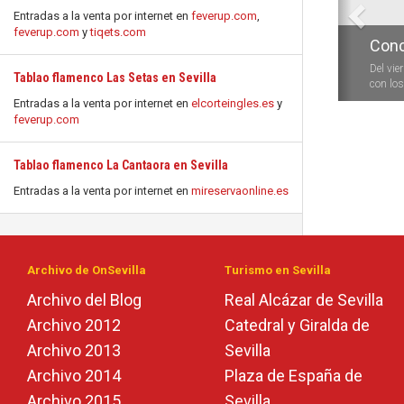
Entradas a la venta por internet en
feverup.com
,
feverup.com
y
tiqets.com
Conc
Del vie
Tablao flamenco Las Setas en Sevilla
con los 
Entradas a la venta por internet en
elcorteingles.es
y
feverup.com
Tablao flamenco La Cantaora en Sevilla
Entradas a la venta por internet en
mireservaonline.es
Archivo de OnSevilla
Turismo en Sevilla
Archivo del Blog
Real Alcázar de Sevilla
Archivo 2012
Catedral y Giralda de
Archivo 2013
Sevilla
Archivo 2014
Plaza de España de
Archivo 2015
Sevilla