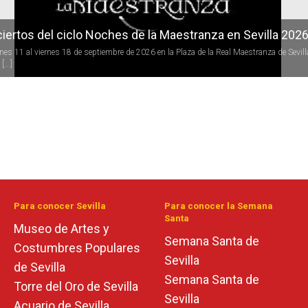
iertos del ciclo Noches de la Maestranza en Sevilla 202
rnes 11 al viernes 18 de septiembre de 2026 en la Plaza de la Real Maestranza de Sevill
[...]
Para conocer Sevilla
Para conocer la Semana
Santa
Museo de Artes y
Semana Santa de
Costumbres Populares
Sevilla
de Sevilla
Semana Santa de
Torre del Oro de Sevilla
Sevilla
Acuario de Sevilla