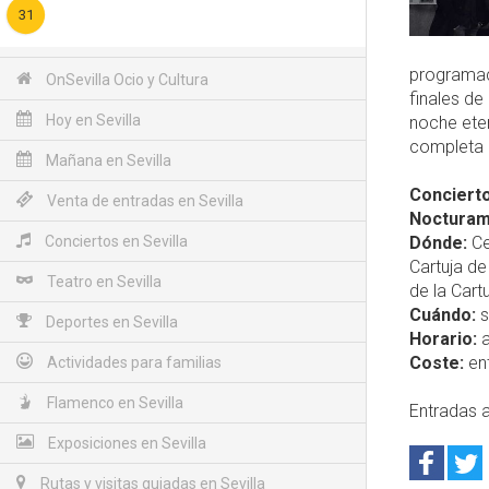
31
programac
OnSevilla Ocio y Cultura
finales de
Hoy en Sevilla
noche eter
completa
Mañana en Sevilla
Concierto
Venta de entradas en Sevilla
Nocturama
Conciertos en Sevilla
Dónde:
Ce
Cartuja de
Teatro en Sevilla
de la Cartu
Cuándo:
s
Deportes en Sevilla
Horario:
a
Coste:
ent
Actividades para familias
Flamenco en Sevilla
Entradas a
Exposiciones en Sevilla
Rutas y visitas guiadas en Sevilla