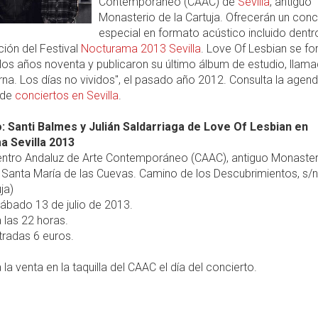
Contemporáneo (CAAC) de
Sevilla
, antiguo
Monasterio de la Cartuja. Ofrecerán un conc
especial en formato acústico incluido dentr
ión del Festival
Nocturama 2013 Sevilla
. Love Of Lesbian se f
 los años noventa y publicaron su último álbum de estudio, llam
na. Los días no vividos", el pasado año 2012. Consulta la agen
 de
conciertos en Sevilla
.
: Santi Balmes y Julián Saldarriaga de Love Of Lesbian en
 Sevilla 2013
ntro Andaluz de Arte Contemporáneo (CAAC), antiguo Monasteri
 Santa María de las Cuevas. Camino de los Descubrimientos, s/n 
ja)
ábado 13 de julio de 2013.
 las 22 horas.
radas 6 euros.
 la venta en la taquilla del CAAC el día del concierto.