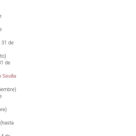
e
e
l 31 de
to)
31 de
 Sevilla
tiembre)
e
bre)
(hasta