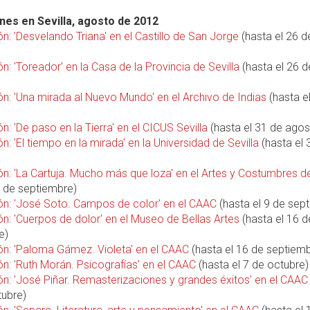
nes en Sevilla, agosto de 2012
n: 'Desvelando Triana' en el Castillo de San Jorge
(hasta el 26 d
n: 'Toreador' en la Casa de la Provincia de Sevilla
(hasta el 26 d
ón: 'Una mirada al Nuevo Mundo' en el Archivo de Indias
(hasta e
n: 'De paso en la Tierra' en el CICUS Sevilla
(hasta el 31 de agos
n: 'El tiempo en la mirada' en la Universidad de Sevilla
(hasta el 
n: 'La Cartuja. Mucho más que loza' en el Artes y Costumbres de
2 de septiembre)
ón: 'José Soto. Campos de color' en el CAAC
(hasta el 9 de sep
n: 'Cuerpos de dolor' en el Museo de Bellas Artes
(hasta el 16 d
e)
ón: 'Paloma Gámez. Violeta' en el CAAC
(hasta el 16 de septiem
n: 'Ruth Morán. Psicografías' en el CAAC
(hasta el 7 de octubre)
ón: 'José Piñar. Remasterizaciones y grandes éxitos' en el CAAC
tubre)