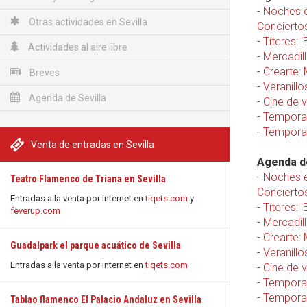
-
Noches e
Otras actividades en Sevilla
Concierto
-
Títeres: 
Actividades al aire libre
-
Mercadill
-
Crearte:
Breves
-
Veranillo
Agenda de Sevilla
-
Cine de 
-
Temporad
-
Temporad
Venta de entradas en Sevilla
Agenda de
-
Noches e
Teatro Flamenco de Triana en Sevilla
Concierto
Entradas a la venta por internet en
tiqets.com
y
-
Títeres: 
feverup.com
-
Mercadill
-
Crearte:
Guadalpark el parque acuático de Sevilla
-
Veranillo
Entradas a la venta por internet en
tiqets.com
-
Cine de 
-
Temporad
-
Temporad
Tablao flamenco El Palacio Andaluz en Sevilla