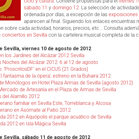
Ocio y cultura
. Contiene propuestas para el
viernes 1
sábado 11
y
domingo 12
. La selección de actividad
ordenada por días, a excepción de las
exposiciones
aparecen al final. Siguiendo los enlaces encuentras
n sobre cada actividad, horarios, precios, etc... Consulta ademá
e
conciertos en Sevilla
con la cartelera musical completa de la c
 Sevilla, viernes 10 de agosto de 2012
n los Jardines del Alcázar 2012 Sevilla
s Noches del Alcázar 2012: 6 al 12 de agosto
: 'ProscritosDF' en el CICUS (21 Grados)
'El fantasma de la ópera', estreno en la Buhaira 2012
e Monólogos en Hotel Plaza Armas de Sevilla (agosto 2012)
 Mercado de Artesanía en el Plaza de Armas de Sevilla
s del Alamillo 2012
erano familiar en Sevilla Este, Torreblanca y Alcosa
verano en Asómate al Patio 2012
a 2012 en Aquópolis el parque acuático de Sevilla
a 2012 en Isla Mágica Sevilla
 Sevilla, sábado 11 de agosto de 2012