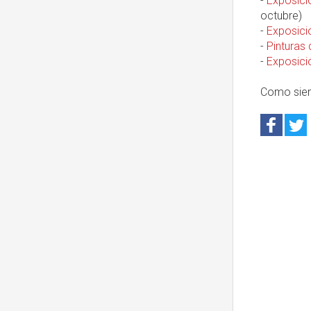
-
Exposició
octubre)
-
Exposici
-
Pinturas 
-
Exposició
Como sie