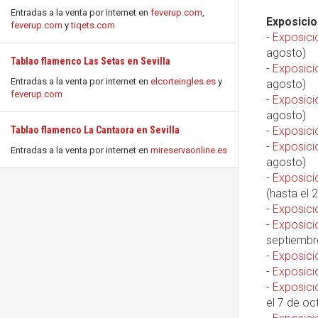
Entradas a la venta por internet en
feverup.com
,
Exposicio
feverup.com
y
tiqets.com
-
Exposició
agosto)
Tablao flamenco Las Setas en Sevilla
-
Exposició
Entradas a la venta por internet en
elcorteingles.es
y
agosto)
feverup.com
-
Exposici
agosto)
Tablao flamenco La Cantaora en Sevilla
-
Exposició
-
Exposició
Entradas a la venta por internet en
mireservaonline.es
agosto)
-
Exposició
(hasta el 
-
Exposici
-
Exposició
septiembr
-
Exposici
-
Exposició
-
Exposici
el 7 de oc