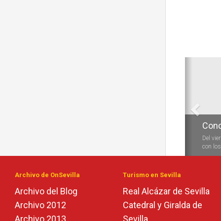
Anterio
Conc
Conc
Del vie
Durante
con los 
las vela
Archivo de OnSevilla
Turismo en Sevilla
Archivo del Blog
Real Alcázar de Sevilla
Archivo 2012
Catedral y Giralda de
Archivo 2013
Sevilla