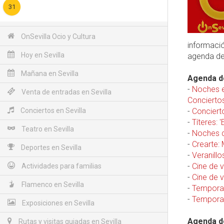
31
OnSevilla Ocio y Cultura
informació
Hoy en Sevilla
agenda d
Mañana en Sevilla
Agenda de
-
Noches e
Venta de entradas en Sevilla
Concierto
Conciertos en Sevilla
-
Concierto
-
Títeres: 
Teatro en Sevilla
-
Noches d
-
Crearte:
Deportes en Sevilla
-
Veranillo
-
Cine de v
Actividades para familias
-
Cine de 
Flamenco en Sevilla
-
Temporad
-
Temporad
Exposiciones en Sevilla
Agenda de
Rutas y visitas guiadas en Sevilla