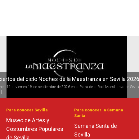
r
iertos del ciclo Noches de la Maestranza en Sevilla 202
iertos del ciclo Candlelight en Sevilla
rnes 11 al viernes 18 de septiembre de 2026 en la Plaza de la Real Maestranza de Sevill
 todo el año se desarrolla la programación del ciclo de conciertos Candlelight (a la luz 
[...]
s) de [...]
Para conocer Sevilla
Para conocer la Semana
Santa
Museo de Artes y
Semana Santa de
Costumbres Populares
Sevilla
de Sevilla