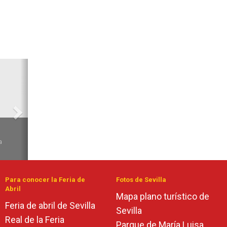
Siguiente
6
a
de
Para conocer la Feria de
Fotos de Sevilla
Abril
Mapa plano turístico de
Feria de abril de Sevilla
Sevilla
Real de la Feria
Parque de María Luisa