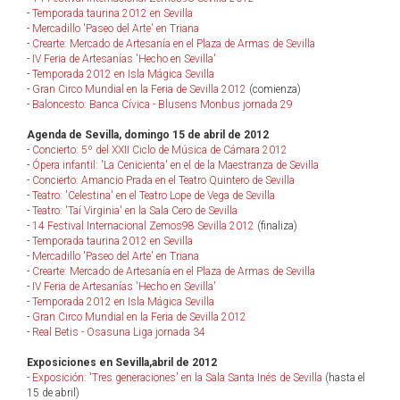
-
Temporada taurina 2012 en Sevilla
-
Mercadillo 'Paseo del Arte' en Triana
-
Crearte: Mercado de Artesanía en el Plaza de Armas de Sevilla
-
IV Feria de Artesanías 'Hecho en Sevilla'
-
Temporada 2012 en Isla Mágica Sevilla
-
Gran Circo Mundial en la Feria de Sevilla 2012
(comienza)
-
Baloncesto: Banca Cívica - Blusens Monbus jornada 29
Agenda de Sevilla, domingo 15 de abril de 2012
-
Concierto: 5º del XXII Ciclo de Música de Cámara 2012
-
Ópera infantil: 'La Cenicienta' en el de la Maestranza de Sevilla
-
Concierto: Amancio Prada en el Teatro Quintero de Sevilla
-
Teatro: 'Celestina' en el Teatro Lope de Vega de Sevilla
-
Teatro: 'Taí Virginia' en la Sala Cero de Sevilla
-
14 Festival Internacional Zemos98 Sevilla 2012
(finaliza)
-
Temporada taurina 2012 en Sevilla
-
Mercadillo 'Paseo del Arte' en Triana
-
Crearte: Mercado de Artesanía en el Plaza de Armas de Sevilla
-
IV Feria de Artesanías 'Hecho en Sevilla'
-
Temporada 2012 en Isla Mágica Sevilla
-
Gran Circo Mundial en la Feria de Sevilla 2012
-
Real Betis - Osasuna Liga jornada 34
Exposiciones en Sevilla,abril de 2012
-
Exposición: 'Tres generaciones' en la Sala Santa Inés de Sevilla
(hasta el
15 de abril)