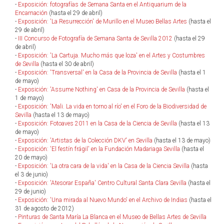
-
Exposición: fotografías de Semana Santa en el Antiquarium de la
Encarnación
(hasta el 29 de abril)
-
Exposición: 'La Resurrección' de Murillo en el Museo Bellas Artes
(hasta el
29 de abril)
-
III Concurso de Fotografía de Semana Santa de Sevilla 2012
(hasta el 29
de abril)
-
Exposición: 'La Cartuja. Mucho más que loza' en el Artes y Costumbres
de Sevilla
(hasta el 30 de abril)
-
Exposición: 'Transversal' en la Casa de la Provincia de Sevilla
(hasta el 1
de mayo)
-
Exposición: 'Assume Nothing' en Casa de la Provincia de Sevilla
(hasta el
1 de mayo)
-
Exposición: 'Mali. La vida en torno al río' en el Foro de la Biodiversidad de
Sevilla
(hasta el 13 de mayo)
-
Exposición: Fotoaves 2011 en la Casa de la Ciencia de Sevilla
(hasta el 13
de mayo)
-
Exposición: 'Artistas de la Colección DKV' en Sevilla
(hasta el 13 de mayo)
-
Exposición: 'El festín frágil' en la Fundación Madariaga Sevilla
(hasta el
20 de mayo)
-
Exposición: 'La otra cara de la vida' en la Casa de la Ciencia Sevilla
(hasta
el 3 de junio)
-
Exposición: 'Atesorar España' Centro Cultural Santa Clara Sevilla
(hasta el
29 de junio)
-
Exposición: 'Una mirada al Nuevo Mundo' en el Archivo de Indias
(hasta el
31 de agosto de 2012)
-
Pinturas de Santa María La Blanca en el Museo de Bellas Artes de Sevilla