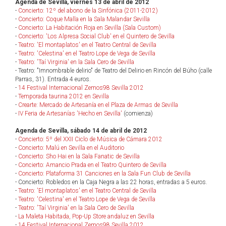
Agenda de Sevilla, viernes 13 de abril de 2012
-
Concierto: 12º del abono de la Sinfónica (2011-2012)
-
Concierto: Coque Malla en la Sala Malandar Sevilla
-
Concierto: La Habitación Roja en Sevilla (Sala Custom)
-
Concierto: 'Los Alpresa Social Club' en el Quintero de Sevilla
-
Teatro: 'El montaplatos' en el Teatro Central de Sevilla
-
Teatro: 'Celestina' en el Teatro Lope de Vega de Sevilla
-
Teatro: 'Taí Virginia' en la Sala Cero de Sevilla
- Teatro: "Imnombrable delirio" de Teatro del Delirio en Rincón del Búho (calle
Parras, 31). Entrada 4 euros.
-
14 Festival Internacional Zemos98 Sevilla 2012
-
Temporada taurina 2012 en Sevilla
-
Crearte: Mercado de Artesanía en el Plaza de Armas de Sevilla
-
IV Feria de Artesanías 'Hecho en Sevilla'
(comienza)
Agenda de Sevilla, sábado 14 de abril de 2012
-
Concierto: 5º del XXII Ciclo de Música de Cámara 2012
-
Concierto: Malú en Sevilla en el Auditorio
-
Concierto: Sho Hai en la Sala Fanatic de Sevilla
-
Concierto: Amancio Prada en el Teatro Quintero de Sevilla
-
Concierto: Plataforma 31 Canciones en la Sala Fun Club de Sevilla
- Concierto: Robledos en la Caja Negra a las 22 horas, entradas a 5 euros.
-
Teatro: 'El montaplatos' en el Teatro Central de Sevilla
-
Teatro: 'Celestina' en el Teatro Lope de Vega de Sevilla
-
Teatro: 'Taí Virginia' en la Sala Cero de Sevilla
-
La Maleta Habitada, Pop-Up Store andaluz en Sevilla
-
14 Festival Internacional Zemos98 Sevilla 2012