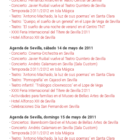
-
Concierto: Fernando Alfaro en el Teatro Central de Sevilla
-
Concierto: Javier Ruibal vuelve al Teatro Quintero de Sevilla
-
Temporada 2011/2012 en Isla Mágica
-
Teatro: 'Antonio Machado, la luz de sus poemas' en Santa Clara
-
Teatro: 'Queipo, el sueño de un general' en el Lope de Vega de Sevilla
-
Teatro: 'El sueño de una noche de verano' en el Centro TNT
-
XXXI Feria Internacional del Títere de Sevilla 2011
-
Hotel Alfonso XIII de Sevilla
Agenda de Sevilla, sábado 14 de mayo de 2011
-
Concierto: Cinema-Orchestra en Sevilla
-
Concierto: Javier Ruibal vuelve al Teatro Quintero de Sevilla
-
Concierto: Andrés Calamaro en Sevilla (Sala Custom)
-
Temporada 2011/2012 en Isla Mágica
-
Teatro: 'Antonio Machado, la luz de sus poemas' en Santa Clara
-
Teatro: 'Pornografía' en Cajasol en Sevilla
-
Teatro infantil: 'Triálogos clownescos' en el Lope de Vega
-
XXXI Feria Internacional del Títere de Sevilla 2011
-
Actividades para familias en el Museo de Bellas Artes de Sevilla
-
Hotel Alfonso XIII de Sevilla
-
Celebraciones Día San Fernando en Sevilla
Agenda de Sevilla, domingo 15 de mayo de 2011
-
Conciertos: Barenboim-Said en el Museo de Bellas Artes de Sevilla
-
Concierto: Andrés Calamaro en Sevilla (Sala Custom)
-
Temporada 2011/2012 en Isla Mágica
-
Teatro: 'Antonio Machado, la luz de sus poemas' en Santa Clara