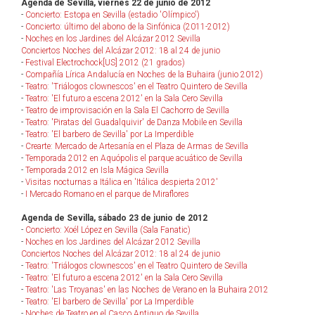
Agenda de Sevilla, viernes 22 de junio de 2012
-
Concierto: Estopa en Sevilla (estadio 'Olímpico')
-
Concierto: último del abono de la Sinfónica (2011-2012)
-
Noches en los Jardines del Alcázar 2012 Sevilla
Conciertos Noches del Alcázar 2012: 18 al 24 de junio
-
Festival Electrochock[US] 2012 (21 grados)
-
Compañía Lírica Andalucía en Noches de la Buhaira (junio 2012)
-
Teatro: 'Triálogos clownescos' en el Teatro Quintero de Sevilla
-
Teatro: 'El futuro a escena 2012' en la Sala Cero Sevilla
-
Teatro de improvisación en la Sala El Cachorro de Sevilla
-
Teatro: 'Piratas del Guadalquivir' de Danza Mobile en Sevilla
-
Teatro: 'El barbero de Sevilla' por La Imperdible
-
Crearte: Mercado de Artesanía en el Plaza de Armas de Sevilla
-
Temporada 2012 en Aquópolis el parque acuático de Sevilla
-
Temporada 2012 en Isla Mágica Sevilla
-
Visitas nocturnas a Itálica en 'Itálica despierta 2012'
-
I Mercado Romano en el parque de Miraflores
Agenda de Sevilla, sábado 23 de junio de 2012
-
Concierto: Xoél López en Sevilla (Sala Fanatic)
-
Noches en los Jardines del Alcázar 2012 Sevilla
Conciertos Noches del Alcázar 2012: 18 al 24 de junio
-
Teatro: 'Triálogos clownescos' en el Teatro Quintero de Sevilla
-
Teatro: 'El futuro a escena 2012' en la Sala Cero Sevilla
-
Teatro: 'Las Troyanas' en las Noches de Verano en la Buhaira 2012
-
Teatro: 'El barbero de Sevilla' por La Imperdible
-
Noches de Teatro en el Casco Antiguo de Sevilla