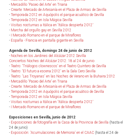
-
Mercadillo 'Paseo del Arte' en Triana
-
Crearte: Mercado de Artesanía en el Plaza de Armas de Sevilla
-
Temporada 2012 en Aquópolis el parque acuático de Sevilla
-
Temporada 2012 en Isla Mágica Sevilla
-
Visitas nocturnas a Itálica en 'Itálica despierta 2012'
-
Marcha del orgullo gay en Sevilla 2012
-
I Mercado Romano en el parque de Miraflores
-
España - Francia en pantalla gigante en Sevilla
Agenda de Sevilla, domingo 24 de junio de 2012
-
Noches en los Jardines del Alcázar 2012 Sevilla
Conciertos Noches del Alcázar 2012: 18 al 24 de junio
-
Teatro: 'Triálogos clownescos' en el Teatro Quintero de Sevilla
-
Teatro: 'El futuro a escena 2012' en la Sala Cero Sevilla
-
Teatro: 'Las Troyanas' en las Noches de Verano en la Buhaira 2012
-
Mercadillo 'Paseo del Arte' en Triana
-
Crearte: Mercado de Artesanía en el Plaza de Armas de Sevilla
-
Temporada 2012 en Aquópolis el parque acuático de Sevilla
-
Temporada 2012 en Isla Mágica Sevilla
-
Visitas nocturnas a Itálica en 'Itálica despierta 2012'
-
I Mercado Romano en el parque de Miraflores
Exposiciones en Sevilla, junio de 2012
-
Exposiciones de fotografía en la Casa de la Provincia de Sevilla
(hasta el
24 de junio)
-
Exposición: 'Acumulaciones de Memoria' en el CAAC
(hasta el 24 de