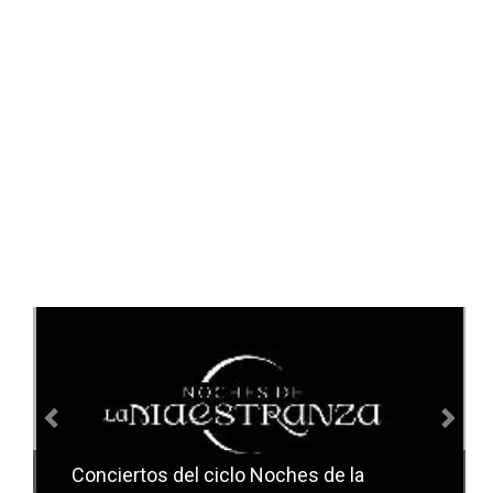
Anterior
Sig
Conciertos del ciclo Candlelight en