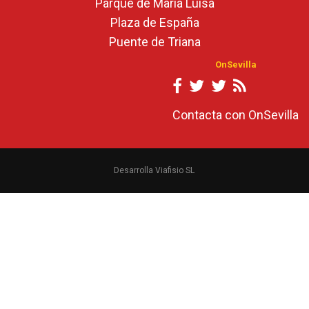
Parque de María Luisa
Plaza de España
Puente de Triana
OnSevilla
Contacta con OnSevilla
Desarrolla Viafisio SL