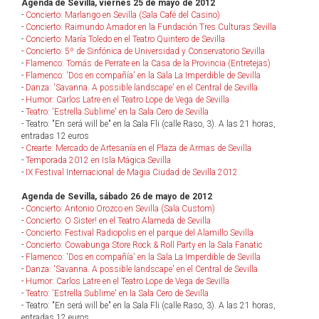
Agenda de Sevilla, viernes 25 de mayo de 2012
-
Concierto: Marlango en Sevilla (Sala Café del Casino)
-
Concierto: Raimundo Amador en la Fundación Tres Culturas Sevilla
-
Concierto: María Toledo en el Teatro Quintero de Sevilla
-
Concierto: 5º de Sinfónica de Universidad y Conservatorio Sevilla
-
Flamenco: Tomás de Perrate en la Casa de la Provincia (Entretejas)
-
Flamenco: 'Dos en compañía' en la Sala La Imperdible de Sevilla
-
Danza: 'Savanna. A possible landscape' en el Central de Sevilla
-
Humor: Carlos Latre en el Teatro Lope de Vega de Sevilla
-
Teatro: 'Estrella Sublime' en la Sala Cero de Sevilla
- Teatro: "En será will be" en la Sala Fli (calle Raso, 3). A las 21 horas,
entradas 12 euros
-
Crearte: Mercado de Artesanía en el Plaza de Armas de Sevilla
-
Temporada 2012 en Isla Mágica Sevilla
-
IX Festival Internacional de Magia Ciudad de Sevilla 2012
Agenda de Sevilla, sábado 26 de mayo de 2012
-
Concierto: Antonio Orozco en Sevilla (Sala Custom)
-
Concierto: O Sister! en el Teatro Alameda de Sevilla
-
Concierto: Festival Radiopolis en el parque del Alamillo Sevilla
-
Concierto: Cowabunga Store Rock & Roll Party en la Sala Fanatic
-
Flamenco: 'Dos en compañía' en la Sala La Imperdible de Sevilla
-
Danza: 'Savanna. A possible landscape' en el Central de Sevilla
-
Humor: Carlos Latre en el Teatro Lope de Vega de Sevilla
-
Teatro: 'Estrella Sublime' en la Sala Cero de Sevilla
- Teatro: "En será will be" en la Sala Fli (calle Raso, 3). A las 21 horas,
entradas 12 euros