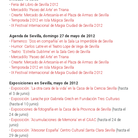
-
Feria del Libro de Sevilla 2012
-
Mercadillo 'Paseo del Arte' en Triana
-
Crearte: Mercado de Artesanía en el Plaza de Armas de Sevilla
-
Temporada 2012 en Isla Mágica Sevilla
-
IX Festival Internacional de Magia Ciudad de Sevilla 2012
Agenda de Sevilla, domingo 27 de mayo de 2012
-
Flamenco: 'Dos en compañía' en la Sala La Imperdible de Sevilla
-
Humor: Carlos Latre en el Teatro Lope de Vega de Sevilla
-
Teatro: 'Estrella Sublime' en la Sala Cero de Sevilla
-
Mercadillo 'Paseo del Arte' en Triana
-
Crearte: Mercado de Artesanía en el Plaza de Armas de Sevilla
-
Temporada 2012 en Isla Mágica Sevilla
-
IX Festival Internacional de Magia Ciudad de Sevilla 2012
Exposiciones en Sevilla, mayo de 2012
-
Exposición: 'La otra cara de la vida' en la Casa de la Ciencia Sevilla
(hasta
el 3 de junio)
-
Exposición: Larache por Gabriela Grech en Fundación Tres Culturas
(hasta el 10 junio)
-
Exposiciones de fotografía en la Casa de la Provincia de Sevilla
(hasta el
24 de junio)
-
Exposición: 'Acumulaciones de Memoria' en el CAAC
(hasta el 24 de
junio)
-
Exposición: 'Atesorar España' Centro Cultural Santa Clara Sevilla
(hasta el
29 de junio)