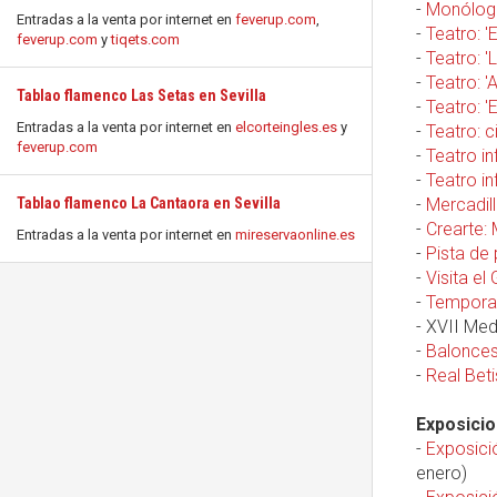
-
Monólogo
Entradas a la venta por internet en
feverup.com
,
-
Teatro: '
feverup.com
y
tiqets.com
-
Teatro: '
-
Teatro: 
Tablao flamenco Las Setas en Sevilla
-
Teatro: '
Entradas a la venta por internet en
elcorteingles.es
y
-
Teatro: c
feverup.com
-
Teatro in
-
Teatro in
Tablao flamenco La Cantaora en Sevilla
-
Mercadill
-
Crearte:
Entradas a la venta por internet en
mireservaonline.es
-
Pista de 
-
Visita el
-
Temporad
- XVII Med
-
Balonces
-
Real Beti
Exposicio
-
Exposici
enero)