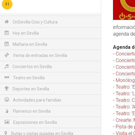
31
OnSevilla Ocio y Cultura
informació
Hoy en Sevilla
agenda d
Mañana en Sevilla
Agenda de
-
Conciert
Venta de entradas en Sevilla
-
Concierto
Conciertos en Sevilla
-
Conciert
-
Conciert
Teatro en Sevilla
-
Monólogo
-
Teatro: '
Deportes en Sevilla
-
Teatro: '
-
Teatro: 
Actividades para familias
-
Teatro: 
Flamenco en Sevilla
-
Teatro: '
-
Crearte:
Exposiciones en Sevilla
-
Pista de 
-
Visita el
Rutas y visitas guiadas en Sevilla