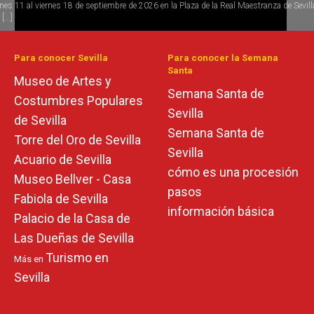
rnes 11 al viernes 18 de septiembre de 2026 en la Plaza de la Real Maestranza de Sevill
 todo el año se desarrolla la programación del ciclo de conciertos Candlelight (a la luz 
[...]
s) de [...]
Para conocer Sevilla
Para conocer la Semana
Santa
Museo de Artes y
Semana Santa de
Costumbres Populares
Sevilla
de Sevilla
Semana Santa de
Torre del Oro de Sevilla
Sevilla
Acuario de Sevilla
cómo es una procesión
Museo Bellver - Casa
pasos
Fabiola de Sevilla
información básica
Palacio de la Casa de
Las Dueñas de Sevilla
Turismo en
Más en
Sevilla