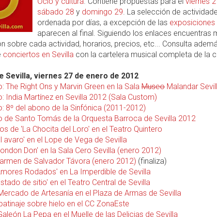
Ocio y cultura
. Contiene propuestas para el
viernes 2
sábado 28
y
domingo 29
. La selección de actividad
ordenada por días, a excepción de las
exposiciones
aparecen al final. Siguiendo los enlaces encuentras
n sobre cada actividad, horarios, precios, etc... Consulta ademá
e
conciertos en Sevilla
con la cartelera musical completa de la c
 Sevilla, viernes 27 de enero de 2012
o: The Right Ons y Marvin Green en la Sala
Museo
Malandar Sevil
: India Martínez en Sevilla 2012 (Sala Custom)
o: 8º del abono de la Sinfónica (2011-2012)
o de Santo Tomás de la Orquesta Barroca de Sevilla 2012
s de 'La Chocita del Loro' en el Teatro Quintero
El avaro' en el Lope de Vega de Sevilla
London Don' en la Sala Cero Sevilla (enero 2012)
Carmen de Salvador Távora (enero 2012)
(finaliza)
'Amores Rodados' en La Imperdible de Sevilla
Estado de sitio' en el Teatro Central de Sevilla
 Mercado de Artesanía en el Plaza de Armas de Sevilla
patinaje sobre hielo en el CC ZonaEste
 Galeón La Pepa en el Muelle de las Delicias de Sevilla