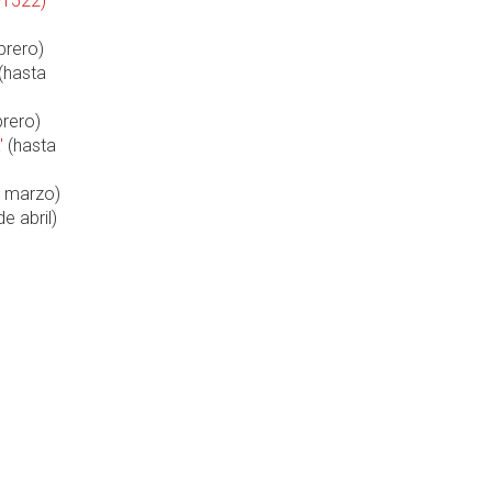
-1522)'
brero)
(hasta
brero)
'
(hasta
9 marzo)
e abril)