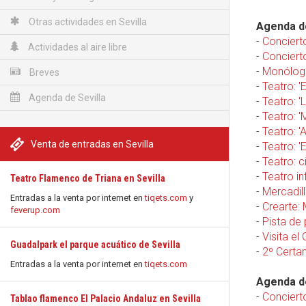
Otras actividades en Sevilla
Agenda de
-
Concierto
Actividades al aire libre
-
Conciert
-
Monólogo
Breves
-
Teatro: '
Agenda de Sevilla
-
Teatro: '
-
Teatro: '
-
Teatro: 
Venta de entradas en Sevilla
-
Teatro: '
-
Teatro: c
-
Teatro in
Teatro Flamenco de Triana en Sevilla
-
Mercadill
Entradas a la venta por internet en
tiqets.com
y
-
Crearte:
feverup.com
-
Pista de 
-
Visita el
Guadalpark el parque acuático de Sevilla
-
2º Certa
Entradas a la venta por internet en
tiqets.com
Agenda de
-
Conciert
Tablao flamenco El Palacio Andaluz en Sevilla