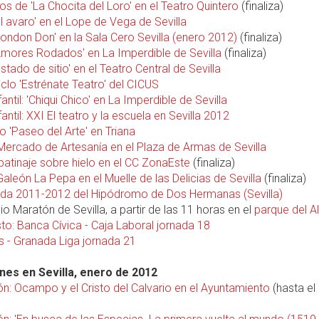
s de 'La Chocita del Loro' en el Teatro Quintero
(finaliza)
El avaro' en el Lope de Vega de Sevilla
London Don' en la Sala Cero Sevilla (enero 2012)
(finaliza)
'Amores Rodados' en La Imperdible de Sevilla
(finaliza)
Estado de sitio' en el Teatro Central de Sevilla
iclo 'Estrénate Teatro' del CICUS
fantil: 'Chiqui Chico' en La Imperdible de Sevilla
fantil: XXI El teatro y la escuela en Sevilla 2012
o 'Paseo del Arte' en Triana
 Mercado de Artesanía en el Plaza de Armas de Sevilla
patinaje sobre hielo en el CC ZonaEste
(finaliza)
 Galeón La Pepa en el Muelle de las Delicias de Sevilla
(finaliza)
a 2011-2012 del Hipódromo de Dos Hermanas (Sevilla)
io Maratón de Sevilla, a partir de las 11 horas en el
parque del Al
to: Banca Cívica - Caja Laboral jornada 18
s - Granada Liga jornada 21
nes en Sevilla, enero de 2012
ón: Ocampo y el Cristo del Calvario en el Ayuntamiento
(hasta el