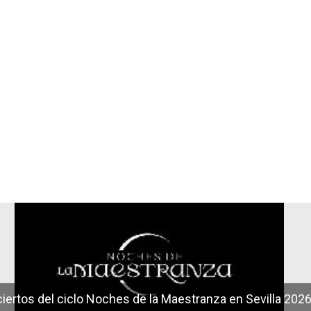
r
iertos del ciclo Noches de la Maestranza en Sevilla 202
iertos del ciclo Candlelight en Sevilla