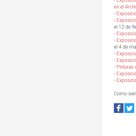
-
Exposici
en el Arch
-
Exposició
-
Exposici
el 12 de f
-
Exposició
-
Exposició
el 4 de ma
-
Exposició
-
Exposició
-
Pinturas 
-
Exposició
-
Exposici
Como sie