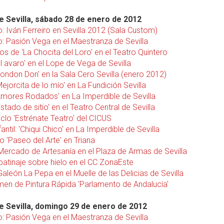
 Sevilla, sábado 28 de enero de 2012
: Iván Ferreiro en Sevilla 2012 (Sala Custom)
o: Pasión Vega en el Maestranza de Sevilla
s de 'La Chocita del Loro' en el Teatro Quintero
El avaro' en el Lope de Vega de Sevilla
London Don' en la Sala Cero Sevilla (enero 2012)
Mejorcita de lo mío' en La Fundición Sevilla
'Amores Rodados' en La Imperdible de Sevilla
Estado de sitio' en el Teatro Central de Sevilla
iclo 'Estrénate Teatro' del CICUS
fantil: 'Chiqui Chico' en La Imperdible de Sevilla
o 'Paseo del Arte' en Triana
 Mercado de Artesanía en el Plaza de Armas de Sevilla
patinaje sobre hielo en el CC ZonaEste
 Galeón La Pepa en el Muelle de las Delicias de Sevilla
men de Pintura Rápida 'Parlamento de Andalucía'
 Sevilla, domingo 29 de enero de 2012
o: Pasión Vega en el Maestranza de Sevilla