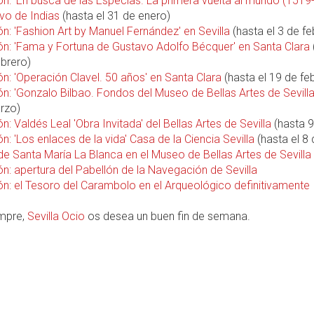
ón: 'En busca de las Especias. La primera vuelta al mundo (1519
ivo de Indias
(hasta el 31 de enero)
n: 'Fashion Art by Manuel Fernández' en Sevilla
(hasta el 3 de fe
ón: 'Fama y Fortuna de Gustavo Adolfo Bécquer' en Santa Clara
ebrero)
n: 'Operación Clavel. 50 años' en Santa Clara
(hasta el 19 de fe
n: 'Gonzalo Bilbao. Fondos del Museo de Bellas Artes de Sevilla
rzo)
n: Valdés Leal 'Obra Invitada' del Bellas Artes de Sevilla
(hasta 
n: 'Los enlaces de la vida' Casa de la Ciencia Sevilla
(hasta el 8 d
de Santa María La Blanca en el Museo de Bellas Artes de Sevilla
n: apertura del Pabellón de la Navegación de Sevilla
ón: el Tesoro del Carambolo en el Arqueológico definitivamente
mpre,
Sevilla Ocio
os desea un buen fin de semana.