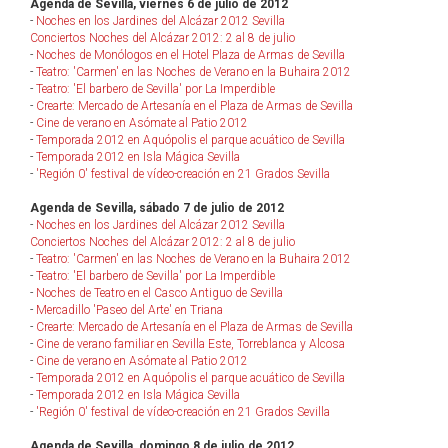
Agenda de Sevilla, viernes 6 de julio de 2012
-
Noches en los Jardines del Alcázar 2012 Sevilla
Conciertos Noches del Alcázar 2012: 2 al 8 de julio
-
Noches de Monólogos en el Hotel Plaza de Armas de Sevilla
-
Teatro: 'Carmen' en las Noches de Verano en la Buhaira 2012
-
Teatro: 'El barbero de Sevilla' por La Imperdible
-
Crearte: Mercado de Artesanía en el Plaza de Armas de Sevilla
-
Cine de verano en Asómate al Patio 2012
-
Temporada 2012 en Aquópolis el parque acuático de Sevilla
-
Temporada 2012 en Isla Mágica Sevilla
-
'Región 0' festival de vídeo-creación en 21 Grados Sevilla
Agenda de Sevilla, sábado 7 de julio de 2012
-
Noches en los Jardines del Alcázar 2012 Sevilla
Conciertos Noches del Alcázar 2012: 2 al 8 de julio
-
Teatro: 'Carmen' en las Noches de Verano en la Buhaira 2012
-
Teatro: 'El barbero de Sevilla' por La Imperdible
-
Noches de Teatro en el Casco Antiguo de Sevilla
-
Mercadillo 'Paseo del Arte' en Triana
-
Crearte: Mercado de Artesanía en el Plaza de Armas de Sevilla
-
Cine de verano familiar en Sevilla Este, Torreblanca y Alcosa
-
Cine de verano en Asómate al Patio 2012
-
Temporada 2012 en Aquópolis el parque acuático de Sevilla
-
Temporada 2012 en Isla Mágica Sevilla
-
'Región 0' festival de vídeo-creación en 21 Grados Sevilla
Agenda de Sevilla, domingo 8 de julio de 2012