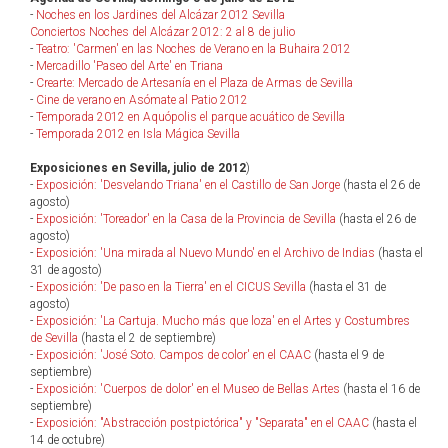
-
Noches en los Jardines del Alcázar 2012 Sevilla
Conciertos Noches del Alcázar 2012: 2 al 8 de julio
-
Teatro: 'Carmen' en las Noches de Verano en la Buhaira 2012
-
Mercadillo 'Paseo del Arte' en Triana
-
Crearte: Mercado de Artesanía en el Plaza de Armas de Sevilla
-
Cine de verano en Asómate al Patio 2012
-
Temporada 2012 en Aquópolis el parque acuático de Sevilla
-
Temporada 2012 en Isla Mágica Sevilla
Exposiciones en Sevilla, julio de 2012
)
-
Exposición: 'Desvelando Triana' en el Castillo de San Jorge
(hasta el 26 de
agosto)
-
Exposición: 'Toreador' en la Casa de la Provincia de Sevilla
(hasta el 26 de
agosto)
-
Exposición: 'Una mirada al Nuevo Mundo' en el Archivo de Indias
(hasta el
31 de agosto)
-
Exposición: 'De paso en la Tierra' en el CICUS Sevilla
(hasta el 31 de
agosto)
-
Exposición: 'La Cartuja. Mucho más que loza' en el Artes y Costumbres
de Sevilla
(hasta el 2 de septiembre)
-
Exposición: 'José Soto. Campos de color' en el CAAC
(hasta el 9 de
septiembre)
-
Exposición: 'Cuerpos de dolor' en el Museo de Bellas Artes
(hasta el 16 de
septiembre)
-
Exposición: "Abstracción postpictórica" y "Separata" en el CAAC
(hasta el
14 de octubre)