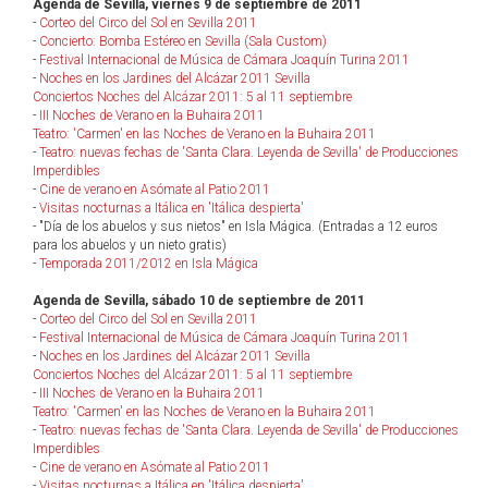
Agenda de Sevilla, viernes 9 de septiembre de 2011
-
Corteo del Circo del Sol en Sevilla 2011
-
Concierto: Bomba Estéreo en Sevilla (Sala Custom)
-
Festival Internacional de Música de Cámara Joaquín Turina 2011
-
Noches en los Jardines del Alcázar 2011 Sevilla
Conciertos Noches del Alcázar 2011: 5 al 11 septiembre
-
III Noches de Verano en la Buhaira 2011
Teatro: 'Carmen' en las Noches de Verano en la Buhaira 2011
-
Teatro: nuevas fechas de 'Santa Clara. Leyenda de Sevilla' de Producciones
Imperdibles
-
Cine de verano en Asómate al Patio 2011
-
Visitas nocturnas a Itálica en 'Itálica despierta'
- "Día de los abuelos y sus nietos" en Isla Mágica. (Entradas a 12 euros
para los abuelos y un nieto gratis)
-
Temporada 2011/2012 en Isla Mágica
Agenda de Sevilla, sábado 10 de septiembre de 2011
-
Corteo del Circo del Sol en Sevilla 2011
-
Festival Internacional de Música de Cámara Joaquín Turina 2011
-
Noches en los Jardines del Alcázar 2011 Sevilla
Conciertos Noches del Alcázar 2011: 5 al 11 septiembre
-
III Noches de Verano en la Buhaira 2011
Teatro: 'Carmen' en las Noches de Verano en la Buhaira 2011
-
Teatro: nuevas fechas de 'Santa Clara. Leyenda de Sevilla' de Producciones
Imperdibles
-
Cine de verano en Asómate al Patio 2011
-
Visitas nocturnas a Itálica en 'Itálica despierta'