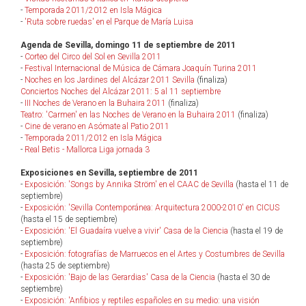
-
Temporada 2011/2012 en Isla Mágica
-
'Ruta sobre ruedas' en el Parque de María Luisa
Agenda de Sevilla, domingo 11 de septiembre de 2011
-
Corteo del Circo del Sol en Sevilla 2011
-
Festival Internacional de Música de Cámara Joaquín Turina 2011
-
Noches en los Jardines del Alcázar 2011 Sevilla
(finaliza)
Conciertos Noches del Alcázar 2011: 5 al 11 septiembre
-
III Noches de Verano en la Buhaira 2011
(finaliza)
Teatro: 'Carmen' en las Noches de Verano en la Buhaira 2011
(finaliza)
-
Cine de verano en Asómate al Patio 2011
-
Temporada 2011/2012 en Isla Mágica
-
Real Betis - Mallorca Liga jornada 3
Exposiciones en Sevilla, septiembre de 2011
-
Exposición: 'Songs by Annika Ström' en el CAAC de Sevilla
(hasta el 11 de
septiembre)
-
Exposición: 'Sevilla Contemporánea: Arquitectura 2000-2010' en CICUS
(hasta el 15 de septiembre)
-
Exposición: 'El Guadaíra vuelve a vivir' Casa de la Ciencia
(hasta el 19 de
septiembre)
-
Exposición: fotografías de Marruecos en el Artes y Costumbres de Sevilla
(hasta 25 de septiembre)
-
Exposición: 'Bajo de las Gerardias' Casa de la Ciencia
(hasta el 30 de
septiembre)
-
Exposición: 'Anfibios y reptiles españoles en su medio: una visión