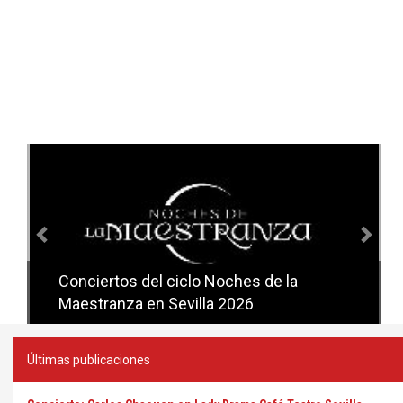
Anterior
Sig
Conciertos del ciclo Candlelight en
Sevilla
Últimas publicaciones