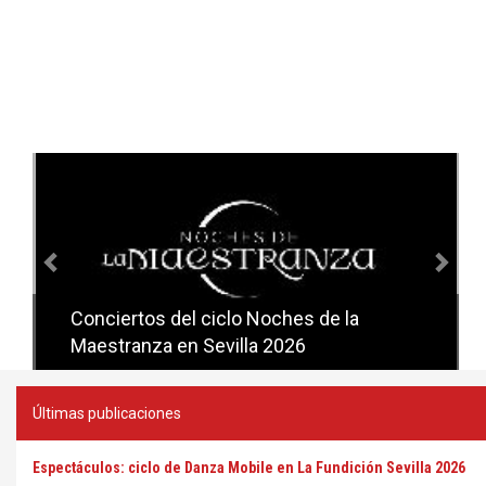
Anterior
Sig
Conciertos del ciclo Noches de la
Conciertos del ciclo Candlelight en
Maestranza en Sevilla 2026
Sevilla
Últimas publicaciones
Espectáculos: ciclo de Danza Mobile en La Fundición Sevilla 2026