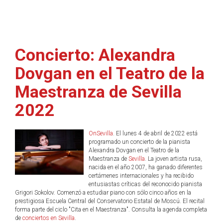
Concierto: Alexandra
Dovgan en el Teatro de la
Maestranza de Sevilla
2022
OnSevilla
. El lunes 4 de abril de 2022 está
programado un concierto de la pianista
Alexandra Dovgan en el Teatro de la
Maestranza de
Sevilla
. La joven artista rusa,
nacida en el año 2007, ha ganado diferentes
certámenes internacionales y ha recibido
entusiastas críticas del reconocido pianista
Grigori Sokolov. Comenzó a estudiar piano con sólo cinco años en la
prestigiosa Escuela Central del Conservatorio Estatal de Moscú. El recital
forma parte del ciclo "Cita en el Maestranza". Consulta la agenda completa
de
conciertos en Sevilla
.