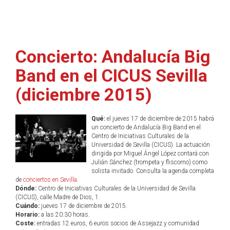
Concierto: Andalucía Big
Band en el CICUS Sevilla
(diciembre 2015)
Qué:
el jueves 17 de diciembre de 2015 habrá
un concierto de Andalucía Big Band en el
Centro de Iniciativas Culturales de la
Universidad de Sevilla (CICUS). La actuación
dirigida por Miguel Ángel López contará con
Julián Sánchez (trompeta y fliscorno) como
solista invitado. Consulta la agenda completa
de
conciertos en Sevilla
.
Dónde:
Centro de Iniciativas Culturales de la Universidad de Sevilla
(CICUS), calle Madre de Dios, 1.
Cuándo:
jueves 17 de diciembre de 2015.
Horario:
a las 20:30 horas.
Coste:
entradas 12 euros, 6 euros socios de Assejazz y comunidad