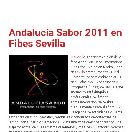
Andalucía Sabor 2011 en
Fibes Sevilla
OnSevilla
. La tercera edición de la
feria Andalucía Sabor International
Fine Food Exhibition tendrá lugar
en
Sevilla
entre el martes 20 y el
jueves 22 de septiembre de 2011
en el Palacio de Exposiciones y
Congresos (Fibes) de Sevilla. Este
encuentro está dirigido a
profesionales del ámbito
agroalimentario y se celebra
bianualmente desde el año 2007.
La agenda de actividades durante
estos tres días incluye catas, maridajes y concursos de cortadores de
jamón (consultar programación). Existe una zona de expositores con una
superficie total de 4.000 metros cuadrados y más de 200 stands. Además,