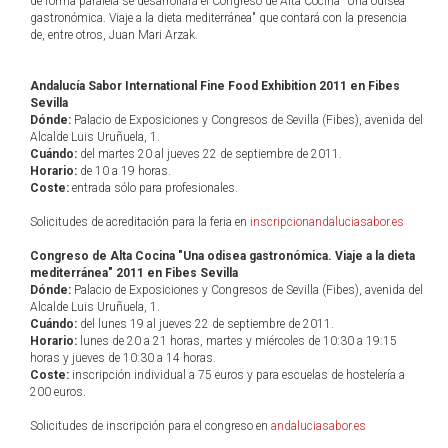
de forma paralela se desarrollará el Congreso de Alta Cocina "Una odisea
gastronómica. Viaje a la dieta mediterránea" que contará con la presencia
de, entre otros, Juan Mari Arzak.
Andalucía Sabor International Fine Food Exhibition 2011 en Fibes
Sevilla
Dónde:
Palacio de Exposiciones y Congresos de Sevilla (Fibes), avenida del
Alcalde Luis Uruñuela, 1.
Cuándo:
del martes 20 al jueves 22 de septiembre de 2011.
Horario:
de 10 a 19 horas.
Coste:
entrada sólo para profesionales.
Solicitudes de acreditación para la feria en
inscripcionandaluciasabor.es
Congreso de Alta Cocina "Una odisea gastronómica. Viaje a la dieta
mediterránea" 2011 en Fibes Sevilla
Dónde:
Palacio de Exposiciones y Congresos de Sevilla (Fibes), avenida del
Alcalde Luis Uruñuela, 1.
Cuándo:
del lunes 19 al jueves 22 de septiembre de 2011.
Horario:
lunes de 20 a 21 horas, martes y miércoles de 10:30 a 19:15
horas y jueves de 10:30 a 14 horas.
Coste:
inscripción individual a 75 euros y para escuelas de hostelería a
200 euros.
Solicitudes de inscripción para el congreso en
andaluciasabor.es