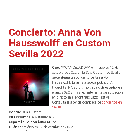
Concierto: Anna Von
Hausswolff en Custom
Sevilla 2022
Qué:
***CANCELADO*** el miércoles 12 de
octubre de 2022 en la Sala Custom de Sevilla
se celebrará un concierto de Anna Von
Hausswolff. La artista sueca publicó "All
thoughts fly", su último trabajo de estudio, en
el año 2020 y más recientemente su actuación
en directo en el Montreux Jazz Festival.
Consulta la agenda completa de
conciertos en
Sevilla
.
Dónde:
Sala Custom.
Dirección:
calle Metalurgia, 25.
Espectáculo con butacas:
no.
Cuándo:
miércoles 12 de octubre de 2022.