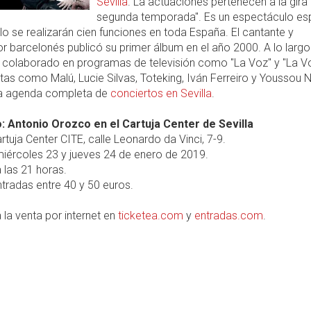
Sevilla
. La actuaciones pertenecen a la gira 
segunda temporada". Es un espectáculo esp
lo se realizarán cien funciones en toda España. El cantante y
 barcelonés publicó su primer álbum en el año 2000. A lo largo
a colaborado en programas de televisión como "La Voz" y "La V
stas como Malú, Lucie Silvas, Toteking, Iván Ferreiro y Youssou N
la agenda completa de
conciertos en Sevilla
.
: Antonio Orozco en el Cartuja Center de Sevilla
rtuja Center CITE, calle Leonardo da Vinci, 7-9.
iércoles 23 y jueves 24 de enero de 2019.
 las 21 horas.
tradas entre 40 y 50 euros.
 la venta por internet en
ticketea.com
y
entradas.com
.