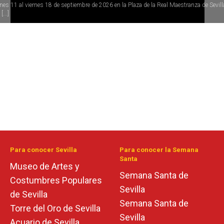
rnes 11 al viernes 18 de septiembre de 2026 en la Plaza de la Real Maestranza de Sevill
[...]
Para conocer Sevilla
Para conocer la Semana
Santa
Museo de Artes y
Semana Santa de
Costumbres Populares
Sevilla
de Sevilla
Semana Santa de
Torre del Oro de Sevilla
Sevilla
Acuario de Sevilla