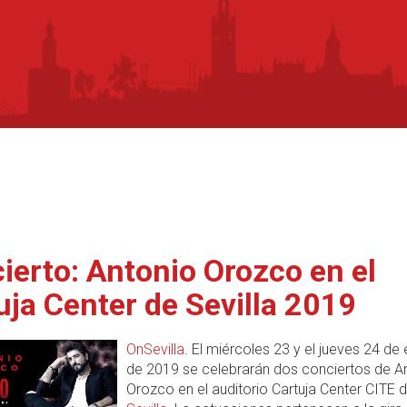
ierto: Antonio Orozco en el
uja Center de Sevilla 2019
OnSevilla
. El miércoles 23 y el jueves 24 de
de 2019 se celebrarán dos conciertos de A
Orozco en el auditorio Cartuja Center CITE 