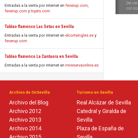
Del vie
Entradas a la venta por internet en
feverup.com
,
con los 
feverup.com
y
tiqets.com
Tablao flamenco Las Setas en Sevilla
Entradas a la venta por internet en
elcorteingles.es
y
feverup.com
Tablao flamenco La Cantaora en Sevilla
Entradas a la venta por internet en
mireservaonline.es
Archivo de OnSevilla
Turismo en Sevilla
Archivo del Blog
Real Alcázar de Sevilla
Archivo 2012
Catedral y Giralda de
Archivo 2013
Sevilla
Archivo 2014
Plaza de España de
Archivo 2015
Sevilla