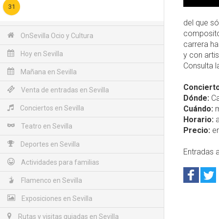
31
del que só
compositor
OnSevilla Ocio y Cultura
carrera h
Hoy en Sevilla
y con arti
Consulta 
Mañana en Sevilla
Concierto
Venta de entradas en Sevilla
Dónde:
Ca
Conciertos en Sevilla
Cuándo:
m
Horario:
a
Teatro en Sevilla
Precio:
en
Deportes en Sevilla
Entradas a
Actividades para familias
Flamenco en Sevilla
Exposiciones en Sevilla
Rutas y visitas guiadas en Sevilla