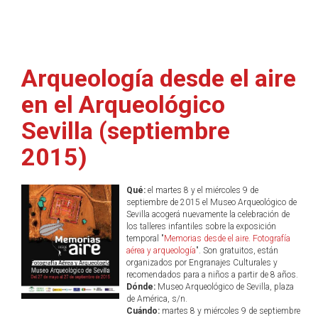
Arqueología desde el aire
en el Arqueológico
Sevilla (septiembre
2015)
Qué:
el martes 8 y el miércoles 9 de
septiembre de 2015 el Museo Arqueológico de
Sevilla acogerá nuevamente la celebración de
los talleres infantiles sobre la exposición
temporal "
Memorias desde el aire. Fotografía
aérea y arqueología
". Son gratuitos, están
organizados por Engranajes Culturales y
recomendados para a niños a partir de 8 años.
Dónde:
Museo Arqueológico de Sevilla, plaza
de América, s/n.
Cuándo:
martes 8 y miércoles 9 de septiembre