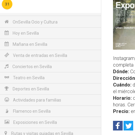
31
OnSevilla Ocio y Cultura
Hoy en Sevilla
Mañana en Sevilla
Venta de entradas en Sevilla
Instagram,
completa
Conciertos en Sevilla
Dónde:
Co
Teatro en Sevilla
Dirección
Cuándo:
d
Deportes en Sevilla
el miércol
Horario:
d
Actividades para familias
horas. Ce
Precio:
en
Flamenco en Sevilla
Exposiciones en Sevilla
Rutas y visitas guiadas en Sevilla