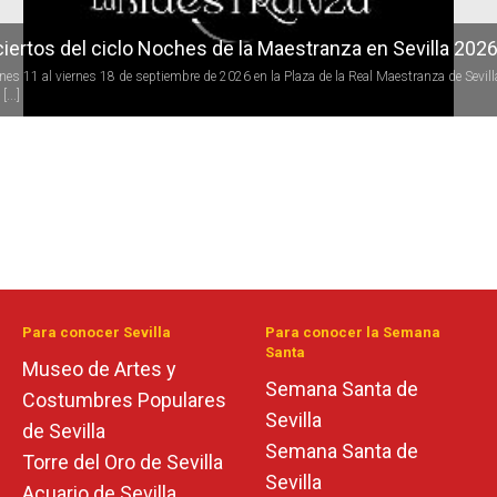
iertos del ciclo Noches de la Maestranza en Sevilla 202
rnes 11 al viernes 18 de septiembre de 2026 en la Plaza de la Real Maestranza de Sevill
[...]
Para conocer Sevilla
Para conocer la Semana
Santa
Museo de Artes y
Semana Santa de
Costumbres Populares
Sevilla
de Sevilla
Semana Santa de
Torre del Oro de Sevilla
Sevilla
Acuario de Sevilla