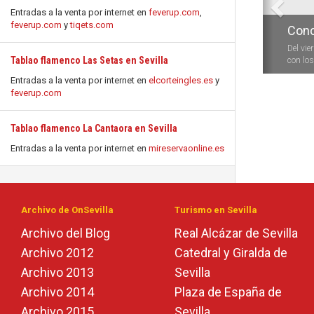
Entradas a la venta por internet en
feverup.com
,
feverup.com
y
tiqets.com
Conc
Del vie
Tablao flamenco Las Setas en Sevilla
con los 
Entradas a la venta por internet en
elcorteingles.es
y
feverup.com
Tablao flamenco La Cantaora en Sevilla
Entradas a la venta por internet en
mireservaonline.es
Archivo de OnSevilla
Turismo en Sevilla
Archivo del Blog
Real Alcázar de Sevilla
Archivo 2012
Catedral y Giralda de
Archivo 2013
Sevilla
Archivo 2014
Plaza de España de
Archivo 2015
Sevilla