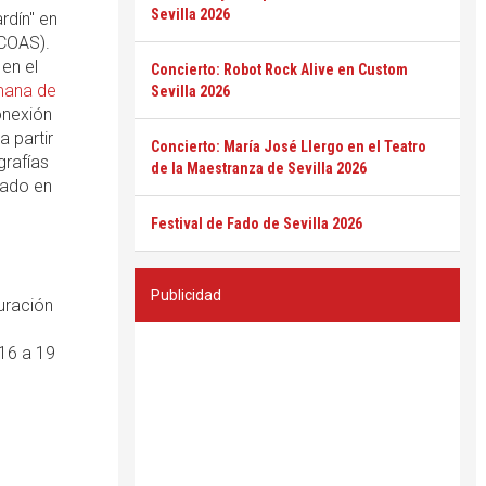
Sevilla 2026
rdín" en
(COAS).
 en el
Concierto: Robot Rock Alive en Custom
ana de
Sevilla 2026
onexión
a partir
Concierto: María José Llergo en el Teatro
grafías
de la Maestranza de Sevilla 2026
cado en
Festival de Fado de Sevilla 2026
Publicidad
uración
 16 a 19