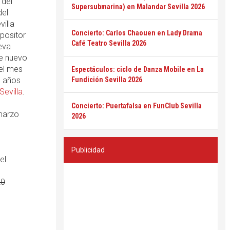
del
Supersubmarina) en Malandar Sevilla 2026
del
illa
Concierto: Carlos Chaouen en Lady Drama
positor
Café Teatro Sevilla 2026
eva
te nuevo
 el mes
Espectáculos: ciclo de Danza Mobile en La
e años
Fundición Sevilla 2026
Sevilla
.
Concierto: Puertafalsa en FunClub Sevilla
 marzo
2026
Publicidad
el
20