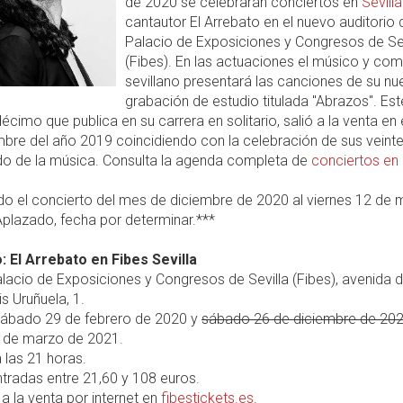
de 2020 se celebrarán conciertos en
Sevilla
cantautor El Arrebato en el nuevo auditorio 
Palacio de Exposiciones y Congresos de Sev
(Fibes). En las actuaciones el músico y com
sevillano presentará las canciones de su nu
grabación de estudio titulada "Abrazos". Es
décimo que publica en su carrera en solitario, salió a la venta en
bre del año 2019 coincidiendo con la celebración de sus veint
do de la música. Consulta la agenda completa de
conciertos en 
do el concierto del mes de diciembre de 2020 al viernes 12 de
plazado, fecha por determinar.***
: El Arrebato en Fibes Sevilla
lacio de Exposiciones y Congresos de Sevilla (Fibes), avenida d
is Uruñuela, 1.
ábado 29 de febrero de 2020 y
sábado 26 de diciembre de 20
2 de marzo de 2021.
 las 21 horas.
tradas entre 21,60 y 108 euros.
a la venta por internet en
fibestickets.es
.