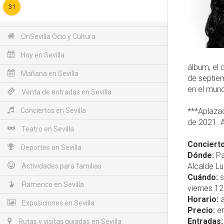
31
OnSevilla Ocio y Cultura
Hoy en Sevilla
álbum, el 
Mañana en Sevilla
de septiem
en el mun
Venta de entradas en Sevilla
Conciertos en Sevilla
***Aplaza
de 2021. A
Teatro en Sevilla
Concierto
Deportes en Sevilla
Dónde:
Pa
Alcalde Lu
Actividades para familias
Cuándo:
s
Flamenco en Sevilla
viernes 1
Horario:
a
Exposiciones en Sevilla
Precio:
en
Entradas:
Rutas y visitas guiadas en Sevilla