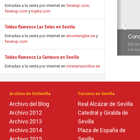
Entradas a la venta por internet en
feverup.com
,
feverup.com
y
tiqets.com
Tablao flamenco Las Setas en Sevilla
Conc
Entradas a la venta por internet en
elcorteingles.es
y
feverup.com
Del vie
con los 
Tablao flamenco La Cantaora en Sevilla
Entradas a la venta por internet en
mireservaonline.es
Archivo de OnSevilla
Turismo en Sevilla
Archivo del Blog
Real Alcázar de Sevilla
Archivo 2012
Catedral y Giralda de
Archivo 2013
Sevilla
Archivo 2014
Plaza de España de
Archivo 2015
Sevilla