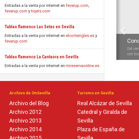
Anterio
Entradas a la venta por internet en
feverup.com
,
feverup.com
y
tiqets.com
Tablao flamenco Las Setas en Sevilla
Entradas a la venta por internet en
elcorteingles.es
y
Conc
feverup.com
Del vie
con los 
Tablao flamenco La Cantaora en Sevilla
Entradas a la venta por internet en
mireservaonline.es
Archivo de OnSevilla
Turismo en Sevilla
Archivo del Blog
Real Alcázar de Sevilla
Archivo 2012
Catedral y Giralda de
Archivo 2013
Sevilla
Archivo 2014
Plaza de España de
Archivo 2015
Sevilla