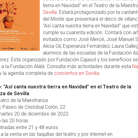
tierra en Navidad" en el Teatro de la Maestr
Sevilla
. Estará protagonizado por la cantant
del Monte que presentará el disco de villan
"Así canta nuestra tierra en Navidad" que es
cumple su cuarenta edición. Contará con art
invitados como José Mercé, José Manuel S
Alicia Gil, Esperanza Fernández, Laura Galle
alumnos de las escuelas de la Fundación Al
Jerez. Está organizado por Fundación Cajasol y los beneficios se
 a la Fundación Alalá. Consulta más actividades durante esta
Na
y la agenda completa de
conciertos en Sevilla
.
: "Así canta nuestra tierra en Navidad" en el Teatro de la
a de Sevilla
atro de la Maestranza.
:
Paseo de Cristóbal Colón, 22.
artes 20 de diciembre de 2022.
 las 20 horas.
tradas entre 21 y 48 euros.
a la venta en las taquillas del teatro y por internet en