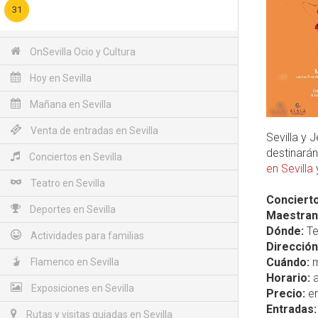
31
OnSevilla Ocio y Cultura
Hoy en Sevilla
Mañana en Sevilla
Venta de entradas en Sevilla
Sevilla y 
destinarán
Conciertos en Sevilla
en Sevilla
Teatro en Sevilla
Concierto
Deportes en Sevilla
Maestranz
Dónde:
Te
Actividades para familias
Dirección
Cuándo:
m
Flamenco en Sevilla
Horario:
a
Exposiciones en Sevilla
Precio:
en
Entradas:
Rutas y visitas guiadas en Sevilla