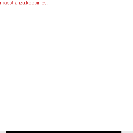
amaestranza.koobin.es
.