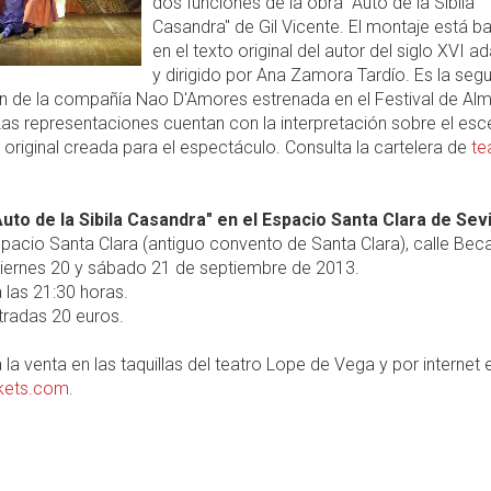
dos funciones de la obra "Auto de la Sibila
Casandra" de Gil Vicente. El montaje está 
en el texto original del autor del siglo XVI 
y dirigido por Ana Zamora Tardío. Es la seg
n de la compañía Nao D'Amores estrenada en el Festival de Al
as representaciones cuentan con la interpretación sobre el esc
original creada para el espectáculo. Consulta la cartelera de
te
Auto de la Sibila Casandra" en el Espacio Santa Clara de Sevi
pacio Santa Clara (antiguo convento de Santa Clara), calle Beca
iernes 20 y sábado 21 de septiembre de 2013.
 las 21:30 horas.
radas 20 euros.
 la venta en las taquillas del teatro Lope de Vega y por internet 
ckets.com
.