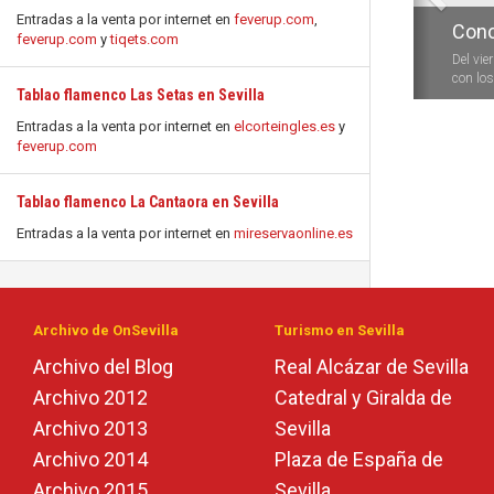
Entradas a la venta por internet en
feverup.com
,
Conc
feverup.com
y
tiqets.com
Del vie
con los 
Tablao flamenco Las Setas en Sevilla
Entradas a la venta por internet en
elcorteingles.es
y
feverup.com
Tablao flamenco La Cantaora en Sevilla
Entradas a la venta por internet en
mireservaonline.es
Archivo de OnSevilla
Turismo en Sevilla
Archivo del Blog
Real Alcázar de Sevilla
Archivo 2012
Catedral y Giralda de
Archivo 2013
Sevilla
Archivo 2014
Plaza de España de
Archivo 2015
Sevilla