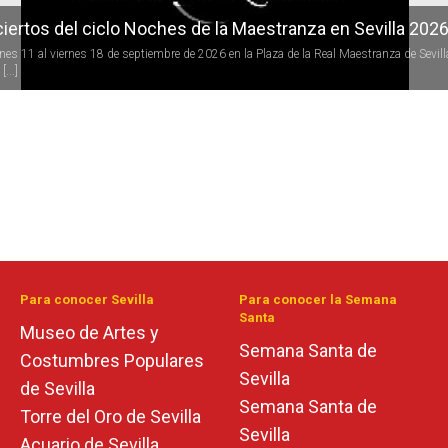
iertos del ciclo Noches de la Maestranza en Sevilla 202
rnes 11 al viernes 18 de septiembre de 2026 en la Plaza de la Real Maestranza de Sevill
[...]
Para conocer Sevilla
Para conocer la Semana
Santa
Museo de Artes y
Semana Santa de
Costumbres Populares
Sevilla
de Sevilla
Semana Santa de
Torre del Oro de Sevilla
Sevilla
Acuario de Sevilla