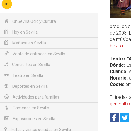
31
OnSevilla Ocio y Cultura
producció
Hoy en Sevilla
de 2003. L
de música 
Mañana en Sevilla
Sevilla
.
Venta de entradas en Sevilla
Teatro: "
Conciertos en Sevilla
Dónde:
Es
Cuándo:
v
Teatro en Sevilla
Horario:
a
Coste:
ent
Deportes en Sevilla
Entradas a
Actividades para familias
generalti
Flamenco en Sevilla
Exposiciones en Sevilla
Rutas y visitas guiadas en Sevilla