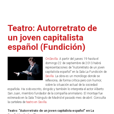
Teatro: Autorretrato de
un joven capitalista
español (Fundición)
OnSevilla
. A partir del jueves 19 hasta el
domingo 22 de septiembre de 2013 habrá
representaciones de "Autorretrato de un joven
capitalista español" en la Sala La Fundición de
Sevilla
. La obra es un monólogo donde se
reflexiona, de forma crítica pero con humor,
sobre la situación actual de la sociedad
española. Ha sido escrito, dirigido y también lo interpreta el actor Alberto
San Juan, miembro fundador de la compañía animalario. El montaje fue
estrenado en la Sala Triángulo de Madrid el pasado mes de abril. Consulta
la cartelera de
teatro en Sevilla
.
Teatro: "Autorretrato de un joven capitalista español" en La