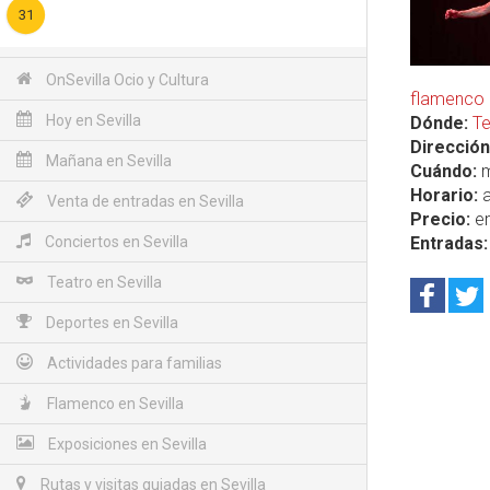
31
OnSevilla Ocio y Cultura
flamenco e
Hoy en Sevilla
Dónde:
Te
Dirección
Mañana en Sevilla
Cuándo:
m
Horario:
a
Venta de entradas en Sevilla
Precio:
en
Conciertos en Sevilla
Entradas:
Teatro en Sevilla
Deportes en Sevilla
Actividades para familias
Flamenco en Sevilla
Exposiciones en Sevilla
Rutas y visitas guiadas en Sevilla