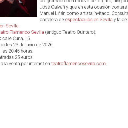
programado con motivo del orgullo, dirigido
José Galvañ y que en esta ocasión contará
Manuel Liñán como artista invitado. Consulta
cartelera de
espectáculos en Sevilla
y la de
n Sevilla
.
atro Flamenco Sevilla
(antiguo Teatro Quintero).
:
calle Cuna, 15.
artes 23 de junio de 2026.
 las 20:45 horas.
tradas 25 euros.
a la venta por internet en
teatroflamencosevilla.com
.