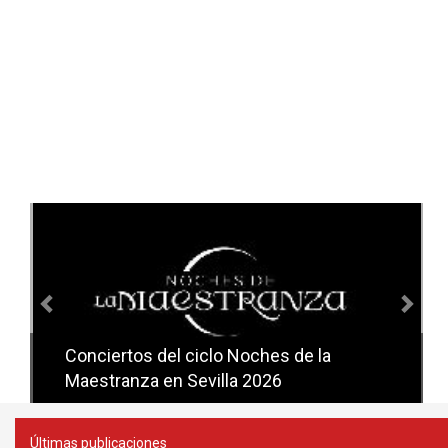
Anterior
Sig
Conciertos del ciclo Noches de la
Conciertos del ciclo Candlelight en
Maestranza en Sevilla 2026
Sevilla
Últimas publicaciones