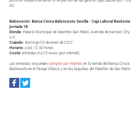
posición respectivamente. En el partido de ida ganó el Caja Laboral por 73 a
60.
Baloncesto: Banca Cívica Baloncesto Sevilla - Caja Laboral Baskonia
jornada 18
Dónde:
Palacio Municipal de Deportes San Pablo, Avenida de Kansas City,
s/n.
Cuándo:
domingo 29 de enero de 2012.
Horario:
a las 12:30 horas.
Coste:
entradas 6 a 25 euros (por internet).
Las entradas se pueden
comprar por internet
, en la tienda del Banca Cívica
Baloncesto en el Pasaje Villasís y en las taquillas del Pabellón de San Pablo.