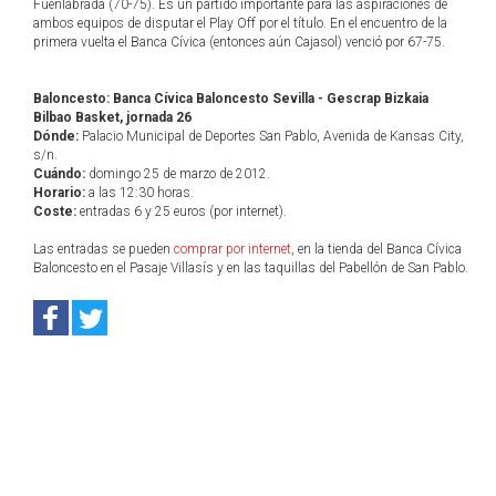
Fuenlabrada (70-75). Es un partido importante para las aspiraciones de
ambos equipos de disputar el Play Off por el título. En el encuentro de la
primera vuelta el Banca Cívica (entonces aún Cajasol) venció por 67-75.
Baloncesto: Banca Cívica Baloncesto Sevilla - Gescrap Bizkaia
Bilbao Basket, jornada 26
Dónde:
Palacio Municipal de Deportes San Pablo, Avenida de Kansas City,
s/n.
Cuándo:
domingo 25 de marzo de 2012.
Horario:
a las 12:30 horas.
Coste:
entradas 6 y 25 euros (por internet).
Las entradas se pueden
comprar por internet
, en la tienda del Banca Cívica
Baloncesto en el Pasaje Villasís y en las taquillas del Pabellón de San Pablo.