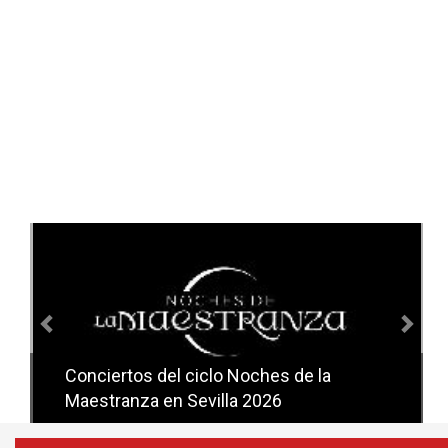
Anterior
Sig
Conciertos del ciclo Noches de la
Conciertos del ciclo Candlelight en
Maestranza en Sevilla 2026
Sevilla