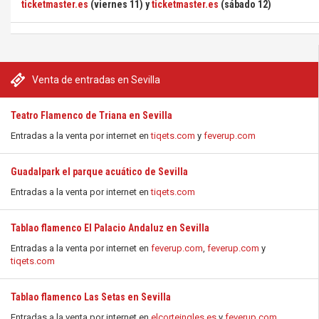
ticketmaster.es
(viernes 11) y
ticketmaster.es
(sábado 12)
Venta de entradas en Sevilla
Teatro Flamenco de Triana en Sevilla
Entradas a la venta por internet en
tiqets.com
y
feverup.com
Guadalpark el parque acuático de Sevilla
Entradas a la venta por internet en
tiqets.com
Tablao flamenco El Palacio Andaluz en Sevilla
Entradas a la venta por internet en
feverup.com
,
feverup.com
y
tiqets.com
Tablao flamenco Las Setas en Sevilla
Entradas a la venta por internet en
elcorteingles.es
y
feverup.com