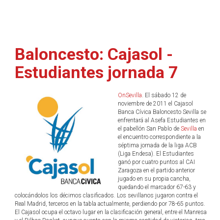
Baloncesto: Cajasol -
Estudiantes jornada 7
OnSevilla
. El sábado 12 de
noviembre de 2011 el Cajasol
Banca Cívica Baloncesto Sevilla se
enfrentará al Asefa Estudiantes en
el pabellón San Pablo de
Sevilla
en
el encuentro correspondiente a la
séptima jornada de la liga ACB
(Liga Endesa). El Estudiantes
ganó por cuatro puntos al CAI
Zaragoza en el partido anterior
jugado en su propia cancha,
quedando el marcador 67-63 y
colocándolos los décimos clasificados. Los sevillanos jugaron contra el
Real Madrid, terceros en la tabla actualmente, perdiendo por 78-65 puntos.
El Cajasol ocupa el octavo lugar en la clasificación general, entre el Manresa