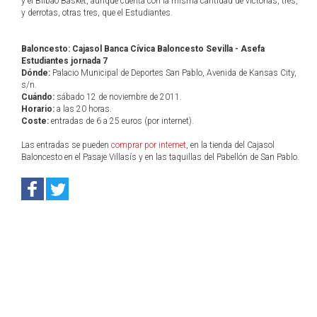
y el Bilbao Basket, aunque cuenta con la misma cantidad de victorias, tres,
y derrotas, otras tres, que el Estudiantes.
Baloncesto: Cajasol Banca Cívica Baloncesto Sevilla - Asefa
Estudiantes jornada 7
Dónde:
Palacio Municipal de Deportes San Pablo, Avenida de Kansas City,
s/n.
Cuándo:
sábado 12 de noviembre de 2011.
Horario:
a las 20 horas.
Coste:
entradas de 6 a 25 euros (por internet).
Las entradas se pueden
comprar por internet
, en la tienda del Cajasol
Baloncesto en el Pasaje Villasís y en las taquillas del Pabellón de San Pablo.