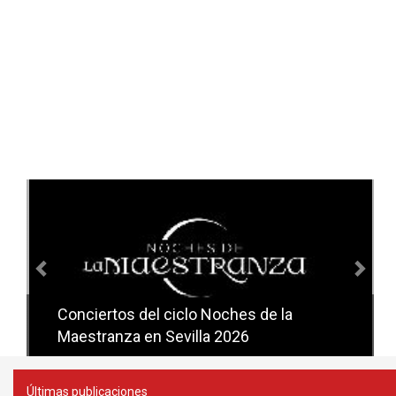
Anterior
Sig
Conciertos del ciclo Noches de la
Conciertos del ciclo Candlelight en
Maestranza en Sevilla 2026
Sevilla
Últimas publicaciones