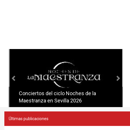
Anterior
Sig
Conciertos del ciclo Noches de la
Conciertos del ciclo Candlelight en
Maestranza en Sevilla 2026
Sevilla
Últimas publicaciones