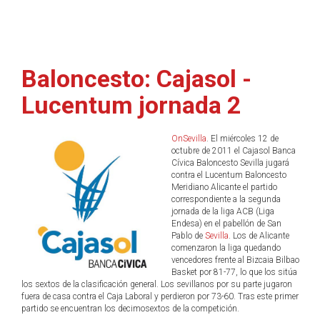
Baloncesto: Cajasol -
Lucentum jornada 2
OnSevilla
. El miércoles 12 de
octubre de 2011 el Cajasol Banca
Cívica Baloncesto Sevilla jugará
contra el Lucentum Baloncesto
Meridiano Alicante el partido
correspondiente a la segunda
jornada de la liga ACB (Liga
Endesa) en el pabellón de San
Pablo de
Sevilla
. Los de Alicante
comenzaron la liga quedando
vencedores frente al Bizcaia Bilbao
Basket por 81-77, lo que los sitúa
los sextos de la clasificación general. Los sevillanos por su parte jugaron
fuera de casa contra el Caja Laboral y perdieron por 73-60. Tras este primer
partido se encuentran los decimosextos de la competición.