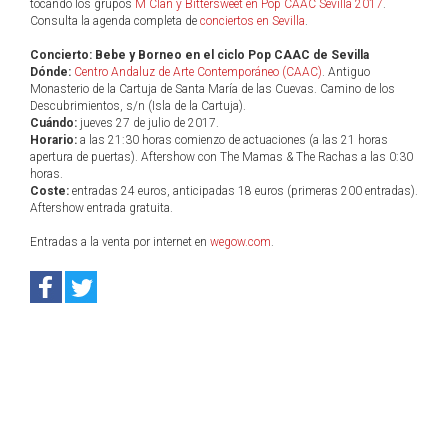
tocando los grupos
M Clan y Bittersweet en Pop CAAC Sevilla 2017
.
Consulta la agenda completa de
conciertos en Sevilla
.
Concierto: Bebe y Borneo en el ciclo Pop CAAC de Sevilla
Dónde:
Centro Andaluz de Arte Contemporáneo (CAAC)
. Antiguo
Monasterio de la Cartuja de Santa María de las Cuevas. Camino de los
Descubrimientos, s/n (Isla de la Cartuja).
Cuándo:
jueves 27 de julio de 2017.
Horario:
a las 21:30 horas comienzo de actuaciones (a las 21 horas
apertura de puertas). Aftershow con The Mamas & The Rachas a las 0:30
horas.
Coste:
entradas 24 euros, anticipadas 18 euros (primeras 200 entradas).
Aftershow entrada gratuita.
Entradas a la venta por internet en
wegow.com
.