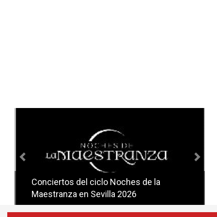
Anterior
Sig
Conciertos del ciclo Noches de la
Conciertos del ciclo Candlelight en
Maestranza en Sevilla 2026
Sevilla