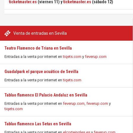
ticketmaster.es
(viernes 11) y
ticketmaster.es
(sábado 12)
Venta de entradas en Sevilla
Teatro Flamenco de Triana en Sevilla
Entradas a la venta por internet en
tiqets.com
y
feverup.com
Guadalpark el parque acuático de Sevilla
Entradas a la venta por internet en
tiqets.com
Tablao flamenco El Palacio Andaluz en Sevilla
Entradas a la venta por internet en
feverup.com
,
feverup.com
y
tiqets.com
Tablao flamenco Las Setas en Sevilla
Entradas a la venta por internet en
elcorteingles.es
y
feverup.com