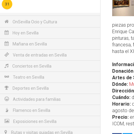
31
OnSevilla Ocio y Cultura
piezas pro
Enrique Ca
Hoy en Sevilla
pinturas, 
Mañana en Sevilla
francesa, 
hasta el 
Venta de entradas en Sevilla
Informaci
Conciertos en Sevilla
Donación 
Teatro en Sevilla
Artes de 
Dónde:
Mu
Deportes en Sevilla
Dirección
Cuándo:
d
Actividades para familias
Horario:
d
agosto de
Flamenco en Sevilla
Precio:
en
Exposiciones en Sevilla
ICOM, rest
Rutas y visitas guiadas en Sevilla