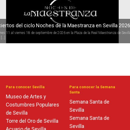
iertos del ciclo Noches de la Maestranza en Sevilla 202
rnes 11 al viernes 18 de septiembre de 2026 en la Plaza de la Real Maestranza de Sevill
[...]
Para conocer Sevilla
Para conocer la Semana
Santa
Museo de Artes y
Semana Santa de
Costumbres Populares
Sevilla
de Sevilla
Semana Santa de
Torre del Oro de Sevilla
Sevilla
Acuario de Sevilla