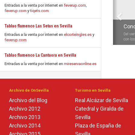
Entradas a la venta por internet en
feverup.com
,
feverup.com
y
tiqets.com
Conc
Tablao flamenco Las Setas en Sevilla
Del vie
Entradas a la venta por internet en
elcorteingles.es
y
con los 
feverup.com
Tablao flamenco La Cantaora en Sevilla
Entradas a la venta por internet en
mireservaonline.es
Archivo de OnSevilla
Turismo en Sevilla
Archivo del Blog
Real Alcázar de Sevilla
Archivo 2012
Catedral y Giralda de
Archivo 2013
Sevilla
Archivo 2014
Plaza de España de
Archivo 2015
Sevilla