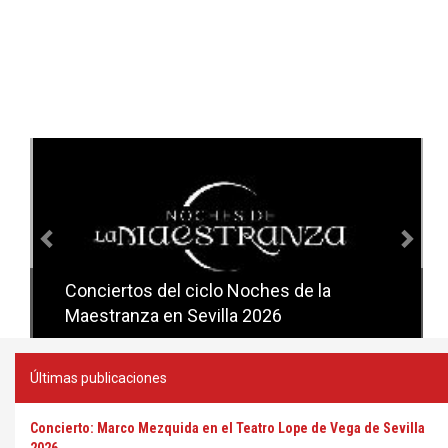
Anterior
Sig
Conciertos del ciclo Noches de la
Conciertos del ciclo Candlelight en
Maestranza en Sevilla 2026
Sevilla
Últimas publicaciones
Concierto: Marco Mezquida en el Teatro Lope de Vega de Sevilla