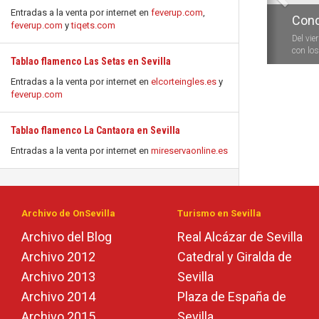
Entradas a la venta por internet en
feverup.com
,
Conc
feverup.com
y
tiqets.com
Del vie
con los 
Tablao flamenco Las Setas en Sevilla
Entradas a la venta por internet en
elcorteingles.es
y
feverup.com
Tablao flamenco La Cantaora en Sevilla
Entradas a la venta por internet en
mireservaonline.es
Archivo de OnSevilla
Turismo en Sevilla
Archivo del Blog
Real Alcázar de Sevilla
Archivo 2012
Catedral y Giralda de
Archivo 2013
Sevilla
Archivo 2014
Plaza de España de
Archivo 2015
Sevilla