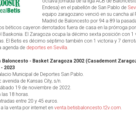
octava jornada de la liga ACB de Baloncesto
Endesa) en el pabellón de San Pablo de
Sevi
equipo zaragozano venció en su cancha al 
Madrid de Baloncesto por 94 a 89 la pasad
os béticos cayeron derrotados fuera de casa en la prórroga po
l Baskonia. El Zaragoza ocupa la décimo sexta posición con 1 v
as. El Betis es décimo séptimo también con 1 victoria y 7 derrot
la agenda de
deportes en Sevilla
.
is Baloncesto - Basket Zaragoza 2002 (Casademont Zaragoz
 - 2023
lacio Municipal de Deportes San Pablo.
:
avenida de Kansas City, s/n.
ábado 19 de noviembre de 2022.
 las 18 horas.
tradas entre 20 y 45 euros.
a la venta por internet en
venta.betisbaloncesto.t2v.com
.