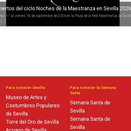
iertos del ciclo Noches de la Maestranza en Sevilla 202
rnes 11 al viernes 18 de septiembre de 2026 en la Plaza de la Real Maestranza de Sevill
[...]
Para conocer Sevilla
Para conocer la Semana
Santa
Museo de Artes y
Semana Santa de
Costumbres Populares
Sevilla
de Sevilla
Semana Santa de
Torre del Oro de Sevilla
Sevilla
Acuario de Sevilla