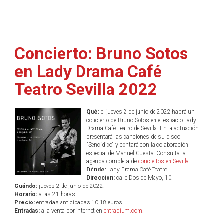
Concierto: Bruno Sotos
en Lady Drama Café
Teatro Sevilla 2022
Qué:
el jueves 2 de junio de 2022 habrá un
concierto de Bruno Sotos en el espacio Lady
Drama Café Teatro de Sevilla. En la actuación
presentará las canciones de su disco
"Sencídico" y contará con la colaboración
especial de Manuel Cuesta. Consulta la
agenda completa de
conciertos en Sevilla
.
Dónde:
Lady Drama Café Teatro.
Dirección:
calle Dos de Mayo, 10.
Cuándo:
jueves 2 de junio de 2022.
Horario:
a las 21 horas.
Precio:
entradas anticipadas 10,18 euros.
Entradas:
a la venta por internet en
entradium.com
.