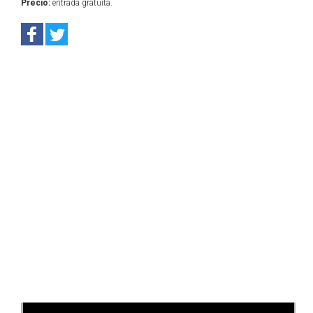
Precio:
entrada gratuita.
Anterior
Sig