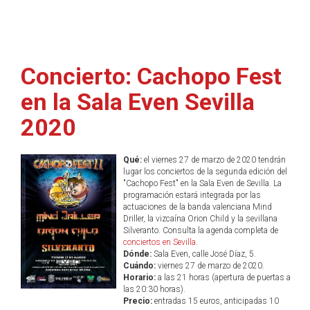
Concierto: Cachopo Fest
en la Sala Even Sevilla
2020
Qué:
el viernes 27 de marzo de 2020 tendrán
lugar los conciertos de la segunda edición del
"Cachopo Fest" en la Sala Even de Sevilla. La
programación estará integrada por las
actuaciones de la banda valenciana Mind
Driller, la vizcaína Orion Child y la sevillana
Silveranto. Consulta la agenda completa de
conciertos en Sevilla
.
Dónde:
Sala Even, calle José Díaz, 5.
Cuándo:
viernes 27 de marzo de 2020.
Horario:
a las 21 horas (apertura de puertas a
las 20:30 horas).
Precio:
entradas 15 euros, anticipadas 10