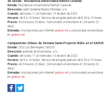
de Sevilla - Residencia Universitaria Ramón Carande
Dónde:
Residencia Universitaria Ramón Carande.
Dirección:
calle Cardenal Bueno Monreal, s/n.
Cuándo:
del lunes 11 al miércoles 13 de abril de 2022.
Horario:
de 9 a 14 horas. Servicio de acogida gratuito de 8:30 a 15 horas.
Precio:
44,50 euros (3 días). Comunidad universitaria 41,50 euros (3
días).
Entradas:
inscripciones por internet
gedese.net
y comunidad universitaria
en
gedese.net
.
Campamento Urbano de Semana Santa Proyecto Búho en el SADUS
Dónde:
CDU Los Bermejales SADUS.
Dirección:
avenida de Dinamarca, s/n.
Cuándo:
del lunes 11 al miércoles 13 de abril de 2022.
Horario:
de 9 a 14 horas. Servicio de acogida gratuito de 8:30 a 15 horas.
Precio:
44,50 euros (3 días). Comunidad universitaria 41,50 euros (3
días).
Entradas:
inscripciones por internet
gedese.net
y comunidad universitaria
en
gedese.net
.