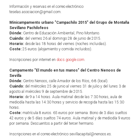
Información y reservas en el correo electrónico
teselas.asociacion@gmail.com.
Minicampamento urbano "Campachilo 2015" del Grupo de Montaña
Sevillano Pachilofeos
Dónde:
Centro de Educación Ambiental, Pino Montano.
Cuándo:
del viernes 26 al domingo 28 de junio de 2015.
Horario:
desde las 18 horas del viernes (noches incluidas).
Coste:
25 euros (alojamiento y comida incluidos).
Inscripciones por internet en
docs.google.com
.
Campamento "El mundo en tus manos" del Centro Nenoos de
Sevilla
Dónde:
Centro Nenoos, calle Amador de los Ríos, 6-8 (local).
Cuándo:
del miércoles 25 de junio al viernes 31 de julio y del lunes 3 de
agosto al miércoles 9 de septiembre de 2015.
Horario:
de 9 a 14 horas. Aula matinal desde las 7:30 horas, aula de
mediodía hasta las 14:30 horas y servicio de recogida hasta las 15:30
horas.
Coste:
matrícula 8 euros. 65 euros por semana. Bono de 3 días sueltos
42 euros y de 5 días sueltos 74 euros. Aula matinal y de mediodía 9 euros
por semana. Descuentos a partir del tercer hermano.
Inscripciones en el correo electrónico sevillacapital@nenoos.es.