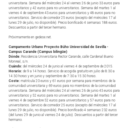
universitaria. Semana del miércoles 24 al viernes 26 de junio 33 euros para
universitarios y 42 euros para no universitarios. Semana del martes 1 al
viernes 4 de septiembre 43 euros para universitarios y 48 euros para no
universitarios. Servicio de comedor 25 euros (excepto del miércoles 17 al
lunes 29 de julio, no disponible). Precio bonificado 4 semanas 188 euros.
Descuentos a partir del tercer hermano.
Próximamente en gedese.net.
Campamento Urbano Proyecto Búho Universidad de Sevilla -
Campus Carande (Campus bilingüe)
Dónde:
Residencia Universitaria Rector Carande, calle Cardenal Bueno
Monreal, s/n.
Cuándo:
del miércoles 24 de junio al viernes 4 de septiembre de 2015.
Horario:
de 9 a 14 horas. Servicio de acogida gratuito en julio de 8:30 a
14:30 horas y en junio y septiembre de 7:30 a 15:30 horas.
Coste:
matrícula 20 euros y 61 euros por semana para miembros de la
comunidad universitaria y 69 euros para no miembros de la comunidad
universitaria. Semana del miércoles 24 al viernes 26 de junio 43 euros para
universitarios y 52 euros para no universitarios. Semana del martes 1 al
viernes 4 de septiembre 52 euros para universitarios y 57 euros para no
universitarios. Servicio de comedor 25 euros (excepto del miércoles 17 al
lunes 29 de julio, no disponible). Precio bonificado 4 semanas 232 euros
(del lunes 29 de junio al viernes 24 de julio). Descuentos a partir del tercer
hermano.