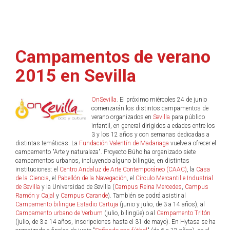
Campamentos de verano
2015 en Sevilla
OnSevilla
. El próximo miércoles 24 de junio
comenzarán los distintos campamentos de
verano organizados en
Sevilla
para público
infantil, en general dirigidos a edades entre los
3 y los 12 años y con semanas dedicadas a
distintas temáticas. La
Fundación Valentín de Madariaga
vuelve a ofrecer el
campamento "Arte y naturaleza". Proyecto Búho ha organizado siete
campamentos urbanos, incluyendo alguno bilingüe, en distintas
instituciones: el
Centro Andaluz de Arte Contemporáneo (CAAC)
, la
Casa
de la Ciencia
, el
Pabellón de la Navegación
, el
Círculo Mercantil e Industrial
de Sevilla
y la Universidad de Sevilla (
Campus Reina Mercedes
,
Campus
Ramón y Cajal
y
Campus Carande
). También se podrá asistir al
Campamento bilingüe Estadio Cartuja
(junio y julio, de 3 a 14 años), al
Campamento urbano de Verbum
(julio, bilingüe) o al
Campamento Tritón
(julio, de 3 a 14 años, inscripciones hasta el 31 de mayo). En Hytasa se ha