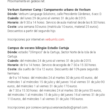
Próximamente en gedese.net.
Verbum Summer Camp / Campamento urbano de Verbum
Dónde:
Verbum Language Solutions, calle Presidente Cárdenas, 6 acc D.
Cuándo:
del lunes 29 de junio al viernes 31 de julio de 2015.
Horario:
de 9:30 a 14 horas. Servicio de aula matinal desde las 8:30 horas.
Coste:
una semana 50 euros (matrícula 10 euros, material 25 euros).
Descuentos a partir del segundo hijo.
Inscripciones por internet en
verbumls.com
.
Campus de verano bilingüe Estadio Cartuja
Dónde:
estadio "Olímpico" de la Cartuja, Sector Norte de la Isla de la
Cartuja.
Cuándo:
del miércoles 24 de junio al viernes 31 de julio de 2015.
Horario:
de 9 a 14 horas. Servicio de acogida de 7:30 a 15:30 horas.
Coste:
día suelto de 10 a 12 euros. Descuento del 10% para segundo
hermano.
· de 9 a 14 horas: del miércoles 24 al martes 30 de junio 45 euros, del
miércoles 1 al miércoles 15 de julio y del jueves 16 al viernes 31 de julio 90
euros, del miércoles 1 al viernes 31 de julio 170 euros.
· de 7:30 a 15:30 horas: del miércoles 24 al martes 30 de junio 55 euros,
del miércoles 1 al miércoles 15 de julio y del jueves 16 al viernes 31 de julio
110 euros, del miércoles 1 al viernes 31 de julio 190 euros.
Inscripciones por correo-e campusveranoestadio@gmail.com.