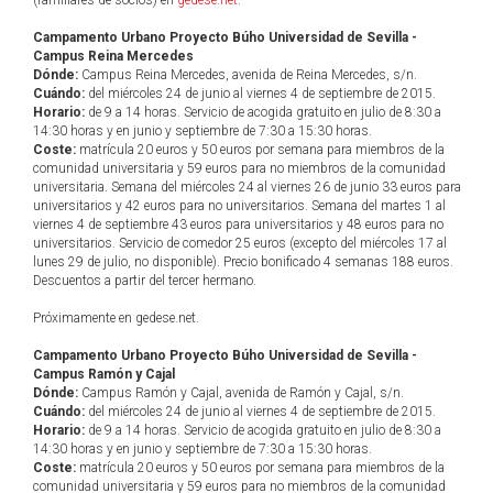
(familiares de socios) en
gedese.net
.
Campamento Urbano Proyecto Búho Universidad de Sevilla -
Campus Reina Mercedes
Dónde:
Campus Reina Mercedes, avenida de Reina Mercedes, s/n.
Cuándo:
del miércoles 24 de junio al viernes 4 de septiembre de 2015.
Horario:
de 9 a 14 horas. Servicio de acogida gratuito en julio de 8:30 a
14:30 horas y en junio y septiembre de 7:30 a 15:30 horas.
Coste:
matrícula 20 euros y 50 euros por semana para miembros de la
comunidad universitaria y 59 euros para no miembros de la comunidad
universitaria. Semana del miércoles 24 al viernes 26 de junio 33 euros para
universitarios y 42 euros para no universitarios. Semana del martes 1 al
viernes 4 de septiembre 43 euros para universitarios y 48 euros para no
universitarios. Servicio de comedor 25 euros (excepto del miércoles 17 al
lunes 29 de julio, no disponible). Precio bonificado 4 semanas 188 euros.
Descuentos a partir del tercer hermano.
Próximamente en gedese.net.
Campamento Urbano Proyecto Búho Universidad de Sevilla -
Campus Ramón y Cajal
Dónde:
Campus Ramón y Cajal, avenida de Ramón y Cajal, s/n.
Cuándo:
del miércoles 24 de junio al viernes 4 de septiembre de 2015.
Horario:
de 9 a 14 horas. Servicio de acogida gratuito en julio de 8:30 a
14:30 horas y en junio y septiembre de 7:30 a 15:30 horas.
Coste:
matrícula 20 euros y 50 euros por semana para miembros de la
comunidad universitaria y 59 euros para no miembros de la comunidad