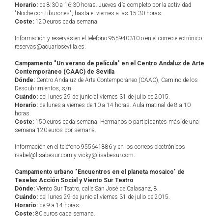
Horario:
de 8:30 a 16:30 horas. Jueves día completo por la actividad
"Noche con tiburones", hasta el viernes a las 15:30 horas.
Coste:
120 euros cada semana.
Información y reservas en el teléfono 955940310 o en el correo electrónico
reservas@acuariosevilla.es.
Campamento "Un verano de película" en el Centro Andaluz de Arte
Contemporáneo (CAAC) de Sevilla
Dónde:
Centro Andaluz de Arte Contemporáneo (CAAC), Camino de los
Descubrimientos, s/n.
Cuándo:
del lunes 29 de junio al viernes 31 de julio de 2015.
Horario:
de lunes a viernes de 10 a 14 horas. Aula matinal de 8 a 10
horas.
Coste:
150 euros cada semana. Hermanos o participantes más de una
semana 120 euros por semana.
Información en el teléfono 955641886 y en los correos electrónicos
isabel@lisabesur.com y vicky@lisabesur.com.
Campamento urbano "Encuentros en el planeta mosaico" de
Teselas Acción Social y Viento Sur Teatro
Dónde:
Viento Sur Teatro, calle San José de Calasanz, 8.
Cuándo:
del lunes 29 de junio al viernes 31 de julio de 2015.
Horario:
de 9 a 14 horas.
Coste:
80 euros cada semana.