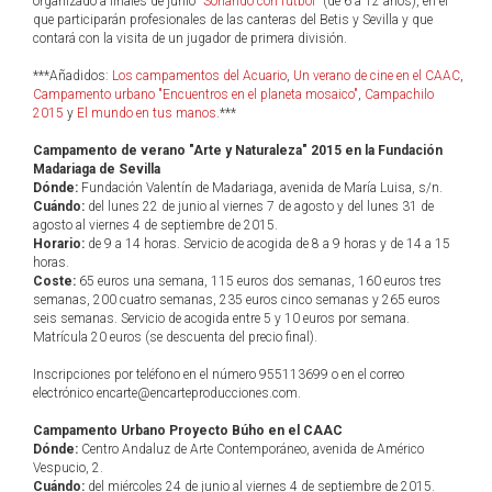
organizado a finales de junio "
Soñando con fútbol
" (de 6 a 12 años), en el
que participarán profesionales de las canteras del Betis y Sevilla y que
contará con la visita de un jugador de primera división.
***Añadidos:
Los campamentos del Acuario
,
Un verano de cine en el CAAC
,
Campamento urbano "Encuentros en el planeta mosaico"
,
Campachilo
2015
y
El mundo en tus manos
.***
Campamento de verano "Arte y Naturaleza" 2015 en la Fundación
Madariaga de Sevilla
Dónde:
Fundación Valentín de Madariaga, avenida de María Luisa, s/n.
Cuándo:
del lunes 22 de junio al viernes 7 de agosto y del lunes 31 de
agosto al viernes 4 de septiembre de 2015.
Horario:
de 9 a 14 horas. Servicio de acogida de 8 a 9 horas y de 14 a 15
horas.
Coste:
65 euros una semana, 115 euros dos semanas, 160 euros tres
semanas, 200 cuatro semanas, 235 euros cinco semanas y 265 euros
seis semanas. Servicio de acogida entre 5 y 10 euros por semana.
Matrícula 20 euros (se descuenta del precio final).
Inscripciones por teléfono en el número 955113699 o en el correo
electrónico encarte@encarteproducciones.com.
Campamento Urbano Proyecto Búho en el CAAC
Dónde:
Centro Andaluz de Arte Contemporáneo, avenida de Américo
Vespucio, 2.
Cuándo:
del miércoles 24 de junio al viernes 4 de septiembre de 2015.