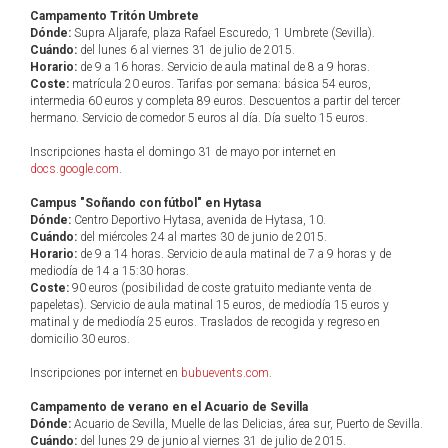
Campamento Tritón Umbrete
Dónde:
Supra Aljarafe, plaza Rafael Escuredo, 1 Umbrete (Sevilla).
Cuándo:
del lunes 6 al viernes 31 de julio de 2015.
Horario:
de 9 a 16 horas. Servicio de aula matinal de 8 a 9 horas.
Coste:
matrícula 20 euros. Tarifas por semana: básica 54 euros,
intermedia 60 euros y completa 89 euros. Descuentos a partir del tercer
hermano. Servicio de comedor 5 euros al día. Día suelto 15 euros.
Inscripciones hasta el domingo 31 de mayo por internet en
docs.google.com
.
Campus "Soñando con fútbol" en Hytasa
Dónde:
Centro Deportivo Hytasa, avenida de Hytasa, 10.
Cuándo:
del miércoles 24 al martes 30 de junio de 2015.
Horario:
de 9 a 14 horas. Servicio de aula matinal de 7 a 9 horas y de
mediodía de 14 a 15:30 horas.
Coste:
90 euros (posibilidad de coste gratuito mediante venta de
papeletas). Servicio de aula matinal 15 euros, de mediodía 15 euros y
matinal y de mediodía 25 euros. Traslados de recogida y regreso en
domicilio 30 euros.
Inscripciones por internet en
bubuevents.com
.
Campamento de verano en el Acuario de Sevilla
Dónde:
Acuario de Sevilla, Muelle de las Delicias, área sur, Puerto de Sevilla.
Cuándo:
del lunes 29 de junio al viernes 31 de julio de 2015.