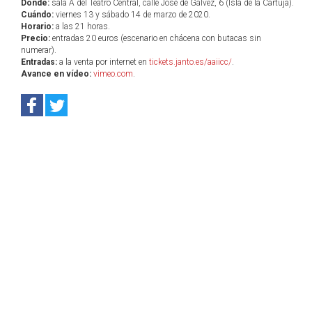
Dónde:
sala A del Teatro Central, calle José de Gálvez, 6 (Isla de la Cartuja).
Cuándo:
viernes 13 y sábado 14 de marzo de 2020.
Horario:
a las 21 horas.
Precio:
entradas 20 euros (escenario en chácena con butacas sin
numerar).
Entradas:
a la venta por internet en
tickets.janto.es/aaiicc/
.
Avance en vídeo:
vimeo.com
.