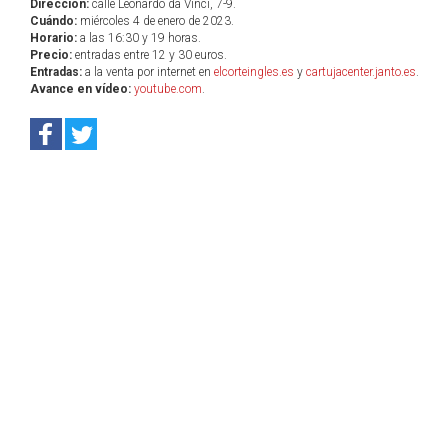
Dirección:
calle Leonardo da Vinci, 7-9.
Cuándo:
miércoles 4 de enero de 2023.
Horario:
a las 16:30 y 19 horas.
Precio:
entradas entre 12 y 30 euros.
Entradas:
a la venta por internet en
elcorteingles.es
y
cartujacenter.janto.es
.
Avance en vídeo:
youtube.com
.