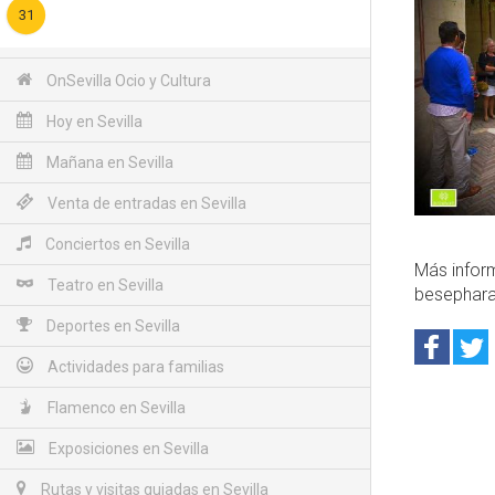
31
OnSevilla Ocio y Cultura
Hoy en Sevilla
Mañana en Sevilla
Venta de entradas en Sevilla
Conciertos en Sevilla
Más infor
Teatro en Sevilla
besephar
Deportes en Sevilla
Actividades para familias
Flamenco en Sevilla
Exposiciones en Sevilla
Rutas y visitas guiadas en Sevilla