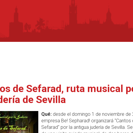
os de Sefarad, ruta musical p
dería de Sevilla
Qué:
desde el domingo 1 de noviembre de 
empresa Be! Sepharad! organizará "Cantos 
Sefarad" por la antigua judería de Sevilla. Se