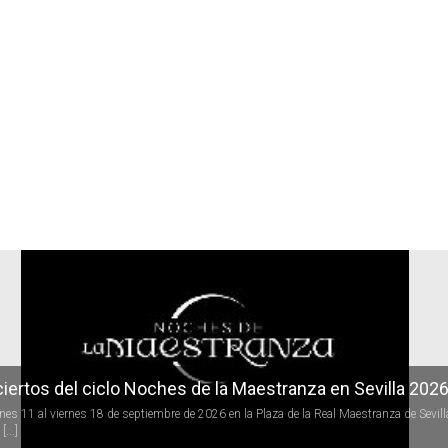
r
iertos del ciclo Noches de la Maestranza en Sevilla 202
rnes 11 al viernes 18 de septiembre de 2026 en la Plaza de la Real Maestranza de Sevill
[...]