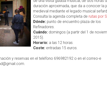
de una visita guiada musical, de dos horas 
duración aproximada, que da a conocer la j
medieval mediante el legado musical sefard
Consulta la agenda completa de
rutas por S
Dónde:
punto de encuentro plaza de los
Refinadores.
Cuándo:
domingos (a partir del 1 de novie
2015).
Horario:
a las 12 horas.
Coste:
entradas 15 euros.
mación y reservas en el teléfono 696982192 o en el correo-e
ad@gmail.com.