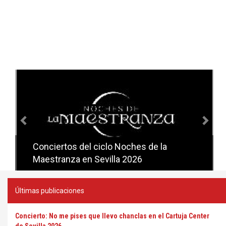
Anterior
Sig
Conciertos del ciclo Noches de la
Conciertos del ciclo Candlelight en
Maestranza en Sevilla 2026
Sevilla
Últimas publicaciones
Concierto: No me pises que llevo chanclas en el Cartuja Center