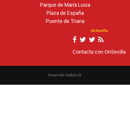
Parque de María Luisa
Plaza de España
Puente de Triana
OnSevilla
Contacta con OnSevilla
Desarrolla Viafisio SL