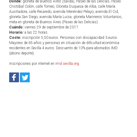
Dónde:
glorieta de Buenos Aires (salida), Paseo de las Delicias, Paseo
Cristóbal Colón, calle Torneo, Glorieta Duquesa de Alba, calle María
Auxiliadora, calle Recaredo, avenida Menéndez Pelayo, avenida El Cid,
glorieta San Diego, avenida María Luisa, glorieta Marineros Voluntarios,
meta en glorieta de Buenos Aires (Paseo de las Delicias).
Cuándo:
viernes 29 de septiembre de 2017.
Horario:
a las 22 horas.
Coste:
inscripción 5,50 euros. Personas con discapacidad 3 euros.
Mayores de 65 años y personas en situación de dificultad económica
residentes en Sevilla 4 euros. Descuento de 10% para abonados IMD
(abono deporte).
Inscripciones por internet en
imd.sevilla.org
.