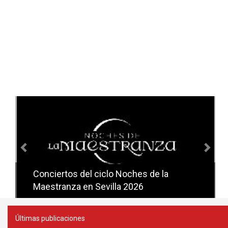
Anterior
Sig
Conciertos del ciclo Noches de la
Conciertos del ciclo Candlelight en
Maestranza en Sevilla 2026
Sevilla
Últimas publicaciones