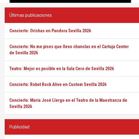
Últimas publicaciones
Concierto: Orishas en Pandora Sevilla 2026
Concierto: No me pises que llevo chanclas en el Cartuja Center
de Sevilla 2026
Teatro: Mejor es posible en la Sala Cero de Sevilla 2026
Concierto: Robot Rock Alive en Custom Sevilla 2026
Concierto: María José Llergo en el Teatro de la Maestranza de
Sevilla 2026
Publicidad