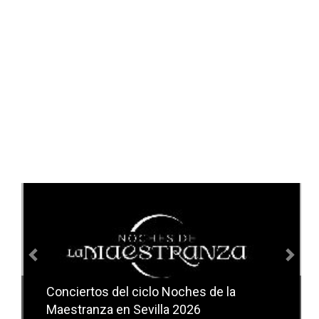
Anterior
Sig
Conciertos del ciclo Noches de la
Conciertos del ciclo Candlelight en
Maestranza en Sevilla 2026
Sevilla