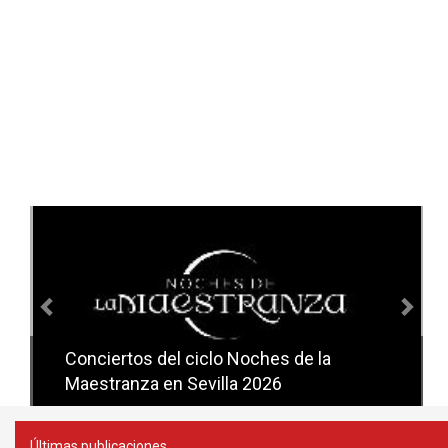
Anterior
Sig
Conciertos del ciclo Noches de la
Conciertos del ciclo Candlelight en
Maestranza en Sevilla 2026
Sevilla
Últimas publicaciones