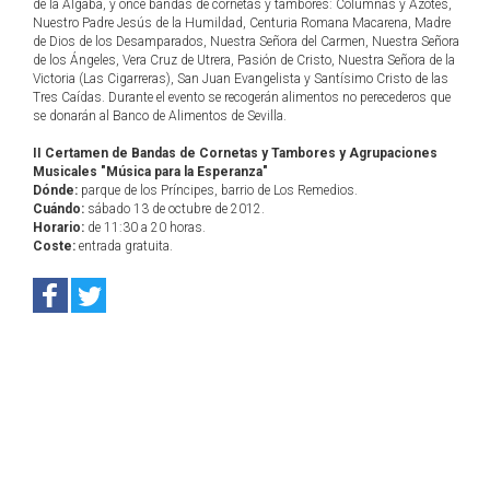
de la Algaba, y once bandas de cornetas y tambores: Columnas y Azotes,
Nuestro Padre Jesús de la Humildad, Centuria Romana Macarena, Madre
de Dios de los Desamparados, Nuestra Señora del Carmen, Nuestra Señora
de los Ángeles, Vera Cruz de Utrera, Pasión de Cristo, Nuestra Señora de la
Victoria (Las Cigarreras), San Juan Evangelista y Santísimo Cristo de las
Tres Caídas. Durante el evento se recogerán alimentos no perecederos que
se donarán al Banco de Alimentos de Sevilla.
II Certamen de Bandas de Cornetas y Tambores y Agrupaciones
Musicales "Música para la Esperanza"
Dónde:
parque de los Príncipes, barrio de Los Remedios.
Cuándo:
sábado 13 de octubre de 2012.
Horario:
de 11:30 a 20 horas.
Coste:
entrada gratuita.