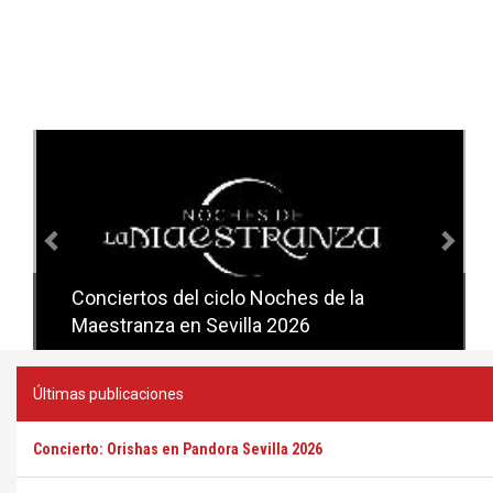
Anterior
Sig
Conciertos del ciclo Noches de la
Conciertos del ciclo Candlelight en
Maestranza en Sevilla 2026
Sevilla
Últimas publicaciones
Concierto: Orishas en Pandora Sevilla 2026