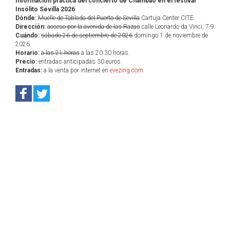
Información práctica del concierto de Chambao en el festival
Insólito Sevilla 2026
Dónde:
Muelle de Tablada del Puerto de Sevilla
Cartuja Center CITE.
Dirección:
acceso por la avenida de las Razas
calle Leonardo da Vinci, 7-9.
Cuándo:
sábado 26 de septiembre de 2026
domingo 1 de noviembre de
2026.
Horario:
a las 21 horas
a las 20:30 horas.
Precio:
entradas anticipadas 30 euros.
Entradas:
a la venta por internet en
evezing.com
.