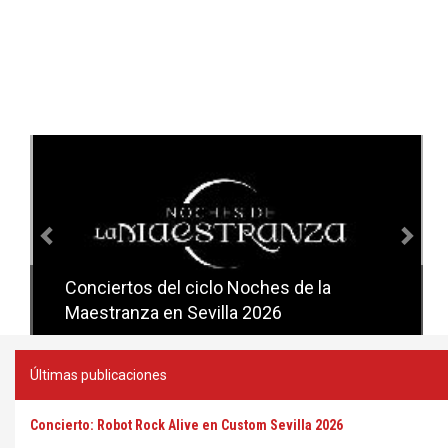
Anterior
Sig
Conciertos del ciclo Noches de la
Conciertos del ciclo Candlelight en
Maestranza en Sevilla 2026
Sevilla
Últimas publicaciones
Concierto: Robot Rock Alive en Custom Sevilla 2026