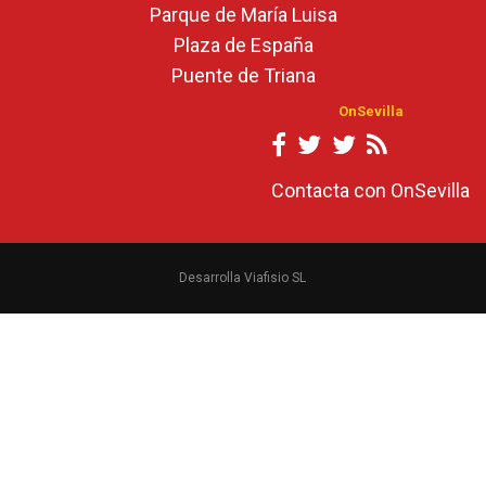
Parque de María Luisa
Plaza de España
Puente de Triana
OnSevilla
Contacta con OnSevilla
Desarrolla Viafisio SL