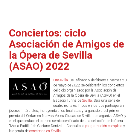
Conciertos: ciclo
Asociación de Amigos de
la Ópera de Sevilla
(ASAO) 2022
OnSevilla
. Del sábado 5 de febrero al viernes 20
de mayo de 2022 se celebrarán los conciertos
del ciclo organizado por la Asociación de
Amigos de la Ópera de Sevilla (ASAO) en el
Espacio Turina de
Sevilla
. Será una serie de
cuatro recitales líricos en los que participarán
jóvenes intérpretes, incluyendo a los finalistas y la ganadora del primer
premio del Certamen Nuevas Voces Ciudad de Sevilla que organiza ASAO, y
en el que destaca el estreno semiescenificado de una selección de la ópera
"María Padilla" de Gaetano Donizetti. Consulta la
programación completa
y
la agenda de
conciertos en Sevilla
.