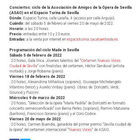
Conciertos: ciclo de la Asociación de Amigos de la Ópera de Sevilla
(ASAO) en el Espacio Turina de Sevilla
Dónde:
Espacio Turina, calle Laraña, 4 (acceso por calle Arguijo).
Cuándo:
del sábado 5 de febrero al viernes 20 de mayo de 2022.
Horario:
a las 20 horas.
Precio:
entradas entre 10 y 20 euros.
Entradas:
a la venta por internet en
espacioturina.sacatuentrada.es
.
Programación del ciclo Made in Seville
Sábado 5 de febrero de 2022
· 20 horas, Gala lírica. Jóvenes talentos del "
Certamen Nuevas Voces
Ciudad de Sevilla
" con finalistas del certamen, Héctor Sandoval (artista
invitado) y Jorge Robaina (piano).
Viernes 18 de febrero de 2022
· 20 horas, Alexandrina Mihailova (soprano), Giuseppe Michelangelo
Infantino (tenor) y Aurelio Viribay (piano). Obras de: Donizetti, Verdi,
Gounod y Puccini.
Miércoles 9 de marzo de 2022
· 20 horas, "Selección de la ópera "María Padilla" de Donizetti en formato
concierto semiescenificado" con Berna Perles (soprano), Ramiro Maturana
(barítono), Francisco Soriano (piano) y el Coro Codice.
Viernes 20 de mayo de 2022
· 20 horas, Carmen Buendía, ganadora del primer premio "Sevilla ciudad de
la ópera" del certamen internacional "
Nuevas Voces
" de ASAO.